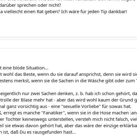
 darüber sprechen oder nicht?
a vielleicht einen Rat geben? Ich wäre für jeden Tip dankbar!
t eine blöde Situation...
st wohl das Beste, wenn du sie darauf ansprichst, denn sie wird s
estens merkst, wenn sie die Sachen in die Wäsche gibt oder zum 
 eigentlich nur zwei Sachen denken, z. b. hab ich schon gehört, d
trolle der Blase mehr hat - aber das wird wohl kaum der Grund ge
mal ganz vorsichtig aus - eine "sexuelle Vorliebe" für sowas hat.
ß, erregt es manche "Fanatiker", wenn sie in die Hose machen :an
ner Tochter keineswegs unterstellen, versteh mich nicht falsch, vie
il sie etwas davon gehört hat, aber das wäre der einzige erklärba
ich ist, daß Du es rausgefunden hast...