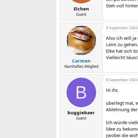
Steh voll hinte
Elchen
Guest
8 September 2003
Also ich will 
Leim zu gehen.
Elke hat sich b
Vielleicht täus
Carmen
Namhaftes Mitglied
8 September 2003
B
Hi ihr,
überlegt mal, 
Ablehnung der 
buggiebaer
Guest
Ich würde viel
Idee zu bekomm
(wobei die wohl