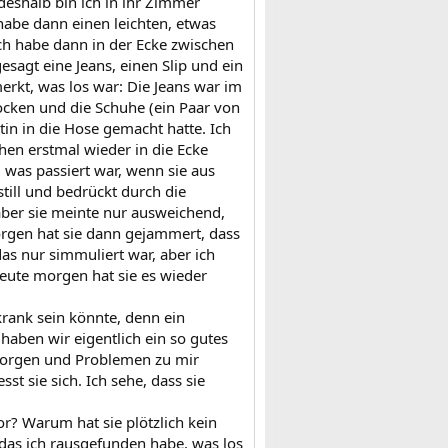
 deshalb bin ich in ihr Zimmer
habe dann einen leichten, etwas
 habe dann in der Ecke zwischen
sagt eine Jeans, einen Slip und ein
erkt, was los war: Die Jeans war im
Socken und die Schuhe (ein Paar von
tin in die Hose gemacht hatte. Ich
chen erstmal wieder in die Ecke
 was passiert war, wenn sie aus
ill und bedrückt durch die
aber sie meinte nur ausweichend,
morgen hat sie dann gejammert, dass
 das nur simmuliert war, aber ich
Heute morgen hat sie es wieder
krank sein könnte, denn ein
aben wir eigentlich ein so gutes
, Sorgen und Problemen zu mir
t sie sich. Ich sehe, dass sie
vor? Warum hat sie plötzlich kein
, das ich rausgefunden habe, was los