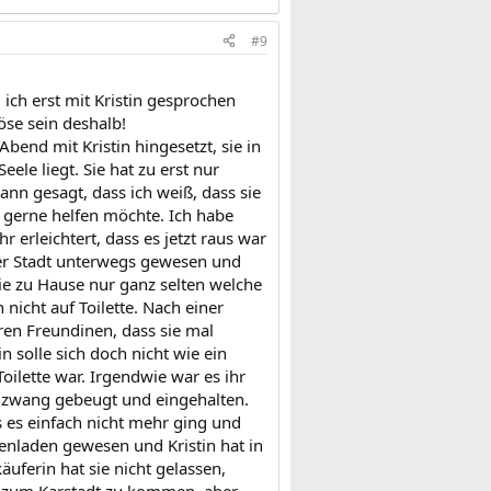
#9
 ich erst mit Kristin gesprochen
öse sein deshalb!
bend mit Kristin hingesetzt, sie in
ele liegt. Sie hat zu erst nur
ann gesagt, dass ich weiß, dass sie
o gerne helfen möchte. Ich habe
r erleichtert, dass es jetzt raus war
der Stadt unterwegs gewesen und
ie zu Hause nur ganz selten welche
h nicht auf Toilette. Nach einer
hren Freundinen, dass sie mal
n solle sich doch nicht wie ein
oilette war. Irgendwie war es ihr
enzwang gebeugt und eingehalten.
ss es einfach nicht mehr ging und
tenladen gewesen und Kristin hat in
äuferin hat sie nicht gelassen,
t, zum Karstadt zu kommen, aber