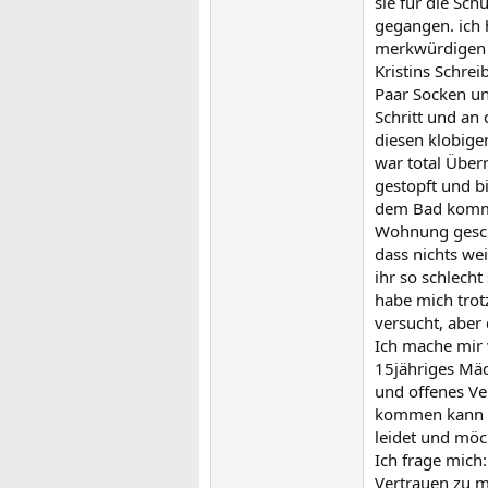
sie für die Sch
gegangen. ich 
merkwürdigen 
Kristins Schre
Paar Socken un
Schritt und an
diesen klobigen
war total Überr
gestopft und b
dem Bad kommt.
Wohnung geschl
dass nichts wei
ihr so schlecht
habe mich trot
versucht, aber 
Ich mache mir 
15jähriges Mäd
und offenes Ve
kommen kann und
leidet und möch
Ich frage mich:
Vertrauen zu mi