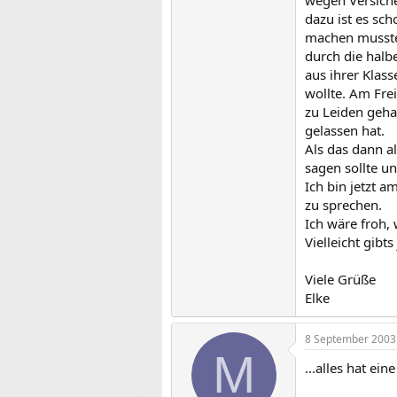
dazu ist es sc
machen musste.
durch die halb
aus ihrer Klass
wollte. Am Fre
zu Leiden gehab
gelassen hat.
Als das dann a
sagen sollte u
Ich bin jetzt a
zu sprechen.
Ich wäre froh,
Vielleicht gib
Viele Grüße
Elke
8 September 2003
M
...alles hat ei