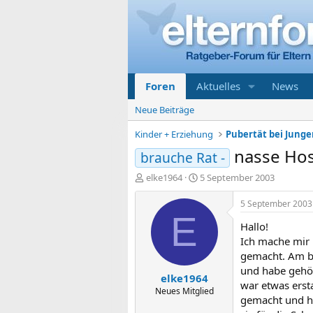
Foren
Aktuelles
News
Neue Beiträge
Kinder + Erziehung
Pubertät bei Jung
nasse Hos
brauche Rat -
E
E
elke1964
5 September 2003
r
r
s
s
5 September 2003
t
t
E
Hallo!
e
e
l
l
Ich mache mir 
l
l
gemacht. Am be
e
t
und habe gehör
elke1964
r
a
war etwas erst
m
Neues Mitglied
gemacht und ha