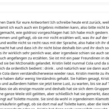
hen Dank für eure Antworten! Ich schreibe heute erst zurück, weil
amit ich euch auch ein Ergebnis mitteilen kann, also bitte nicht b
gemacht, wie goldrosi vorgeschlagen hat: Ich habe mich gestern A
n und gefragt, ob sie mir nicht erzählen will, was ihr auf der Se
d wollte nicht so recht raus mit der Sprache, also habe ich ihr d
macht hat und dass ich ihr nicht böse deshalb bin und ihr doch s
s ihr wirklich sehr peinlich war, aber irgendwie schien sie auch seh
uch angefangen zu erzählen. Sie ist mit ein paar Freundinen in 
d sie bei McDonalds gelandet. Kristin liebt nunmal Cola und da s
 sich da ordentlich bedient : drink . und natürlich war sie dann auc
e Cola dann verständlicherweise wieder raus. Kristin meinte zu i
e haben dafür wenig Verständnis gehabt. Sie hätten gesagt, Kristi
und außerdem hätten sie jetzt keine Lust, zu warten, bis sie auf T
 dass sie als einzige musste und deshalb hat sie sich dem Grupp
ne ganze Weile still gelitten, aber schließlich hat sie gemerkt, da
ingt auf Toilette musste. Sie sind da wohl in irgendeinem Klamot
erkäuferin gefragt, ob sie dort mal auf Toilette kann, aber die Verk
rungsschutz oder so. Kristin hat dann noch verzweifelt versuch