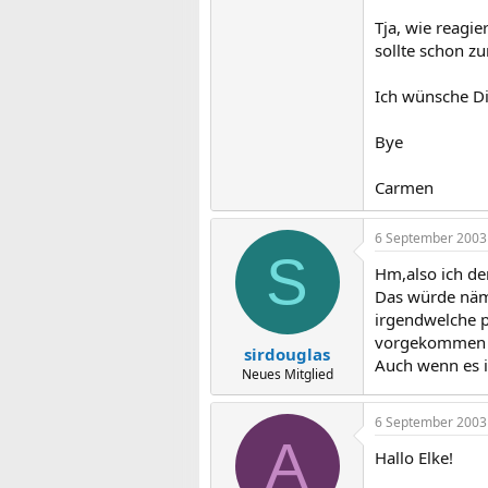
Tja, wie reagi
sollte schon zu
Ich wünsche Dir
Bye
Carmen
6 September 2003
S
Hm,also ich de
Das würde näml
irgendwelche p
vorgekommen 
sirdouglas
Auch wenn es i
Neues Mitglied
6 September 2003
A
Hallo Elke!