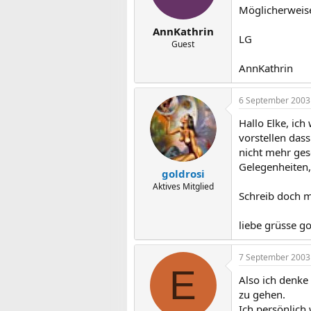
Möglicherweise
AnnKathrin
LG
Guest
AnnKathrin
6 September 2003
Hallo Elke, ic
vorstellen dass
nicht mehr gesc
Gelegenheiten, 
goldrosi
Aktives Mitglied
Schreib doch m
liebe grüsse go
7 September 2003
E
Also ich denke 
zu gehen.
Ich persönlich