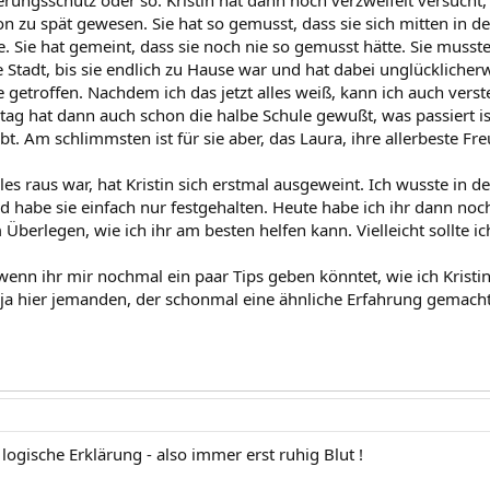
hon zu spät gewesen. Sie hat so gemusst, dass sie sich mitten in 
 Sie hat gemeint, dass sie noch nie so gemusst hätte. Sie musst
e Stadt, bis sie endlich zu Hause war und hat dabei unglückliche
e getroffen. Nachdem ich das jetzt alles weiß, kann ich auch vers
itag hat dann auch schon die halbe Schule gewußt, was passiert i
t. Am schlimmsten ist für sie aber, das Laura, ihre allerbeste Freu
lles raus war, hat Kristin sich erstmal ausgeweint. Ich wusste in
nd habe sie einfach nur festgehalten. Heute habe ich ihr dann noc
m Überlegen, wie ich ihr am besten helfen kann. Vielleicht sollte 
 wenn ihr mir nochmal ein paar Tips geben könntet, wie ich Kristi
ts ja hier jemanden, der schonmal eine ähnliche Erfahrung gemacht
ne logische Erklärung - also immer erst ruhig Blut !