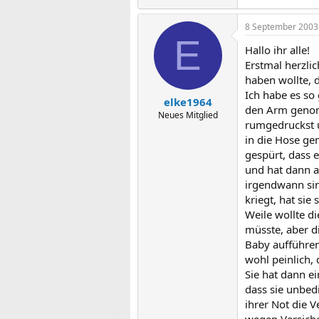
8 September 2003
E
Hallo ihr alle!
Erstmal herzlic
haben wollte, d
Ich habe es so 
elke1964
den Arm genomme
Neues Mitglied
rumgedruckst un
in die Hose ge
gespürt, dass e
und hat dann a
irgendwann sin
kriegt, hat sie
Weile wollte di
müsste, aber di
Baby aufführen 
wohl peinlich,
Sie hat dann ei
dass sie unbed
ihrer Not die V
wegen Versiche