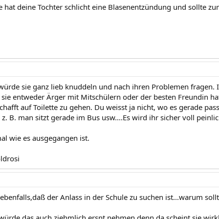
 hat deine Tochter schlicht eine Blasenentzündung und sollte z
h würde sie ganz lieb knuddeln und nach ihren Problemen fragen. 
 sie entweder Ärger mit Mitschülern oder der besten Freundin hat. 
hafft auf Toilette zu gehen. Du weisst ja nicht, wo es gerade passi
z. B. man sitzt gerade im Bus usw....Es wird ihr sicher voll peinli
al wie es ausgegangen ist.
ldrosi
ebenfalls,daß der Anlass in der Schule zu suchen ist...warum sollt
 würde das auch ziehmlich ersnt nehmen,denn da scheint sie wirkl