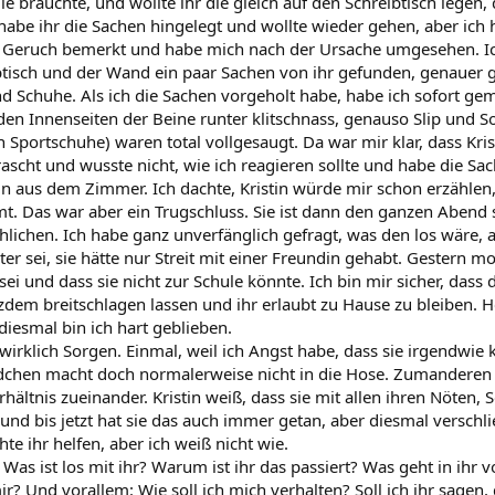
ule brauchte, und wollte ihr die gleich auf den Schreibtisch legen,
habe ihr die Sachen hingelegt und wollte wieder gehen, aber ich 
Geruch bemerkt und habe mich nach der Ursache umgesehen. Ich
ibtisch und der Wand ein paar Sachen von ihr gefunden, genauer ge
d Schuhe. Als ich die Sachen vorgeholt habe, habe ich sofort gem
 den Innenseiten der Beine runter klitschnass, genauso Slip und 
 Sportschuhe) waren total vollgesaugt. Da war mir klar, dass Kris
ascht und wusste nicht, wie ich reagieren sollte und habe die Sa
in aus dem Zimmer. Ich dachte, Kristin würde mir schon erzählen,
 Das war aber ein Trugschluss. Sie ist dann den ganzen Abend st
ichen. Ich habe ganz unverfänglich gefragt, was den los wäre, 
ter sei, sie hätte nur Streit mit einer Freundin gehabt. Gestern 
 sei und dass sie nicht zur Schule könnte. Ich bin mir sicher, dass
zdem breitschlagen lassen und ihr erlaubt zu Hause zu bleiben. 
diesmal bin ich hart geblieben.
wirklich Sorgen. Einmal, weil ich Angst habe, dass sie irgendwie 
chen macht doch normalerweise nicht in die Hose. Zumanderen h
rhältnis zueinander. Kristin weiß, dass sie mit allen ihren Nöten
 bis jetzt hat sie das auch immer getan, aber diesmal verschliess
te ihr helfen, aber ich weiß nicht wie.
 Was ist los mit ihr? Warum ist ihr das passiert? Was geht in ihr 
r? Und vorallem: Wie soll ich mich verhalten? Soll ich ihr sagen