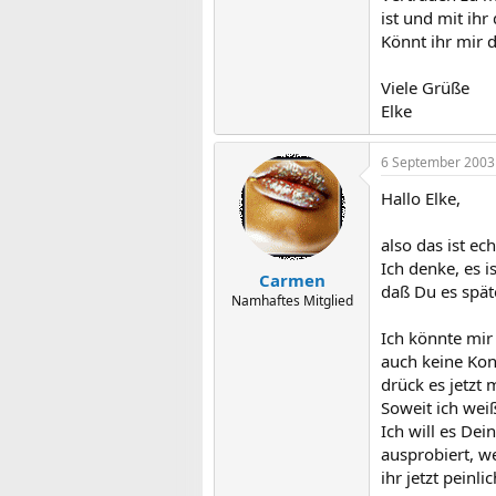
ist und mit ihr
Könnt ihr mir d
Viele Grüße
Elke
6 September 2003
Hallo Elke,
also das ist ech
Ich denke, es i
Carmen
daß Du es spät
Namhaftes Mitglied
Ich könnte mir
auch keine Kon
drück es jetzt 
Soweit ich wei
Ich will es Dei
ausprobiert, we
ihr jetzt peinl