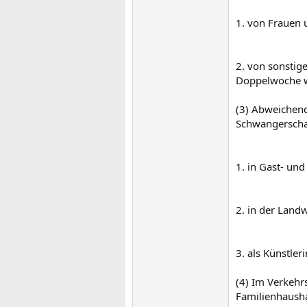
1. von Frauen 
2. von sonstig
Doppelwoche w
(3) Abweichend
Schwangerschaf
1. in Gast- un
2. in der Land
3. als Künstle
(4) Im Verkehr
Familienhausha