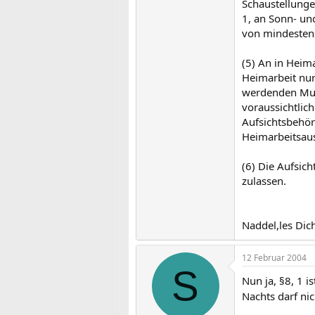
Schaustellunge
1, an Sonn- un
von mindesten
(5) An in Heima
Heimarbeit nur
werdenden Mutt
voraussichtlic
Aufsichtsbehör
Heimarbeitsaus
(6) Die Aufsic
zulassen.
Naddel,les Dic
12 Februar 2004
S
Nun ja, §8, 1 is
Nachts darf ni