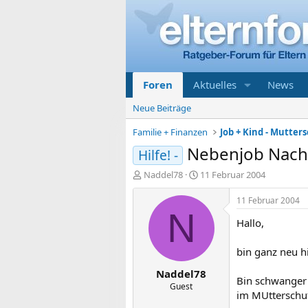
Foren
Aktuelles
News
Neue Beiträge
Familie + Finanzen
Job + Kind - Mutters
Nebenjob Nach
Hilfe! -
E
E
Naddel78
11 Februar 2004
r
r
s
s
11 Februar 2004
t
t
N
Hallo,
e
e
l
l
l
l
bin ganz neu h
e
t
Naddel78
r
a
Bin schwanger 
m
Guest
im MUtterschutz