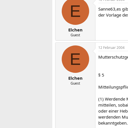
E
Sanne63,es gib
der Vorlage des
Elchen
Guest
12 Februar 2004
E
Mutterschutzg
§ 5
Elchen
Guest
Mitteilungspfli
(1) Werdende 
mitteilen, soba
oder einer Heb
werdenden Mutt
bekanntgeben.