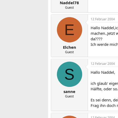
Naddel78
Guest
12 Februar 2004
E
Hallo Naddel,i
machen..Jetzt 
da????
Ich werde mic
Elchen
Guest
12 Februar 2004
S
Hallo Naddel,
ich glaub' eige
Hälfte, oder so.
sanne
Guest
Es sei denn, de
Frag ihn doch 
12 Februar 2004