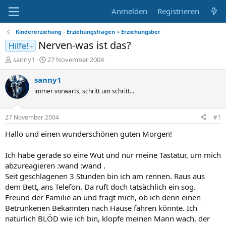
Anmelden
Registrieren
Kindererziehung - Erziehungsfragen + Erziehungsber
Nerven-was ist das?
Hilfe! -
E
E
sanny1
27 November 2004
r
r
s
s
sanny1
t
t
immer vorwärts, schritt um schritt...
e
e
l
l
l
l
27 November 2004
#1
e
t
r
a
Hallo und einen wunderschönen guten Morgen!
m
Ich habe gerade so eine Wut und nur meine Tastatur, um mich
abzureagieren :wand :wand .
Seit geschlagenen 3 Stunden bin ich am rennen. Raus aus
dem Bett, ans Telefon. Da ruft doch tatsächlich ein sog.
Freund der Familie an und fragt mich, ob ich denn einen
Betrunkenen Bekannten nach Hause fahren könnte. Ich
natürlich BLÖD wie ich bin, klopfe meinen Mann wach, der