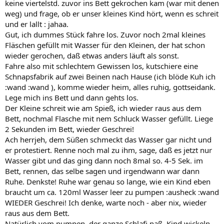
keine viertelstd. zuvor ins Bett gekrochen kam (war mit denen
weg) und frage, ob er unser kleines Kind hört, wenn es schreit
und er lallt : jahaa.
Gut, ich dummes Stück fahre los. Zuvor noch 2mal kleines
Fläschen gefüllt mit Wasser für den Kleinen, der hat schon
wieder gerochen, daß etwas anders läuft als sonst.
Fahre also mit schlechtem Gewissen los, kutschiere eine
Schnapsfabrik auf zwei Beinen nach Hause (ich blöde Kuh ich
:wand :wand ), komme wieder heim, alles ruhig, gottseidank.
Lege mich ins Bett und dann gehts los.
Der Kleine schreit wie am Spieß, ich wieder raus aus dem
Bett, nochmal Flasche mit nem Schluck Wasser gefüllt. Liege
2 Sekunden im Bett, wieder Geschrei!
Ach herrjeh, dem Süßen schmeckt das Wasser gar nicht und
er protestiert. Renne noch mal zu ihm, sage, daß es jetzt nur
Wasser gibt und das ging dann noch 8mal so. 4-5 Sek. im
Bett, rennen, das selbe sagen und irgendwann war dann
Ruhe. Denkste! Ruhe war genau so lange, wie ein Kind eben
braucht um ca. 120ml Wasser leer zu pumpen :ausheck :wand
WIEDER Geschrei! Ich denke, warte noch - aber nix, wieder
raus aus dem Bett.
Natürlich vom pumpen, der ganze Schlafi naß, Kind wickeln,