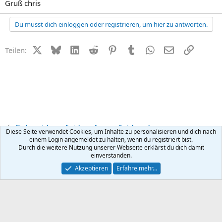
Gruß chris
Du musst dich einloggen oder registrieren, um hier zu antworten.
X (Twitter)
Bluesky
LinkedIn
Reddit
Pinterest
Tumblr
WhatsApp
E-Mail
Link
Teilen:
Kindererziehung - Erziehungsfragen + Erziehungsber
Diese Seite verwendet Cookies, um Inhalte zu personalisieren und dich nach
einem Login angemeldet zu halten, wenn du registriert bist.
Durch die weitere Nutzung unserer Webseite erklärst du dich damit
Kontakt
Nutzungsbedingungen
Datenschutz
Hilfe
R
einverstanden.
S
S
®
Community platform by XenForo
© 2010-2026 XenForo Ltd.
Akzeptieren
Erfahre mehr…