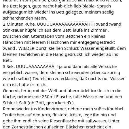
ins Bett legen, gute-nacht-hab-dich-lieb-blabla- Spruch
aufgesagt mich wieder ins Bett gelegt zu meinem seelig
schnarchenden Mann.
2 Minuten Ruhe. UUUUUAAAAAÄÄÄÄÄÄÄHH! :wand :wand
Stinksauer hüpfe ich aus dem Bett, laufe ins Zimmer ,
zwischen den Gtterstäben vom Bettchen ein kleines
Händchen mit leerem Fläschchen mir entgegengestreckt
:wand . WIEDER Durst, kleinen Schluck Wasser eingefüllt, dem
kleinen Teufelchen in die Hand gedrückt, ich wieder ab ins
Bett.
3 Sek. UUUUAAAAÄÄÄÄÄ. Tja und dann als alle Versuche
vergeblich waren, dem kleinen schreienden (ebenso zornig
wie ich selber) Teufelchen zu erklären, daß nachts nur Wasser
drin ist, hatte er mich...
Genervt, fertig mit der Welt und übermüdet torkle ich in die
Küche, nehme eine 250ml-Flasche, fülle Wasser ein und nen
Schluck Saft (oh Gott, gezuckert ;D ).
Renne wieder ins Kinderzimmer, nehme mein süßes Knubbel-
Teufelchen auf den Arm, flüstere, tröste, lege ihn hin und
gebe ihm endlich seine Riesenflasche mit saftwasser. Unter
den Zornestränchen auf seinen Bäckchen erscheint ein