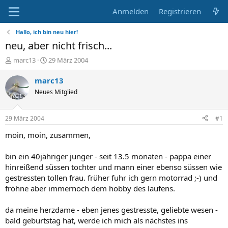
Anmelden
Registrieren
Hallo, ich bin neu hier!
neu, aber nicht frisch...
E
E
marc13
29 März 2004
r
r
s
s
marc13
t
t
Neues Mitglied
e
e
l
l
l
l
29 März 2004
#1
e
t
r
a
moin, moin, zusammen,
m
bin ein 40jähriger junger - seit 13.5 monaten - pappa einer
hinreißend süssen tochter und mann einer ebenso süssen wie
gestressten tollen frau. früher fuhr ich gern motorrad ;-) und
fröhne aber immernoch dem hobby des laufens.
da meine herzdame - eben jenes gestresste, geliebte wesen -
bald geburtstag hat, werde ich mich als nächstes ins