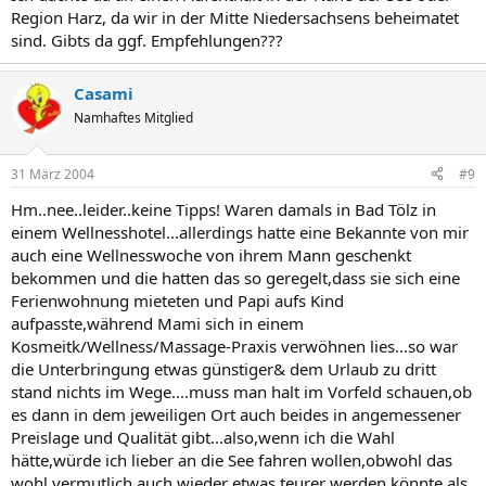
Region Harz, da wir in der Mitte Niedersachsens beheimatet
sind. Gibts da ggf. Empfehlungen???
Casami
Namhaftes Mitglied
31 März 2004
#9
Hm..nee..leider..keine Tipps! Waren damals in Bad Tölz in
einem Wellnesshotel...allerdings hatte eine Bekannte von mir
auch eine Wellnesswoche von ihrem Mann geschenkt
bekommen und die hatten das so geregelt,dass sie sich eine
Ferienwohnung mieteten und Papi aufs Kind
aufpasste,während Mami sich in einem
Kosmeitk/Wellness/Massage-Praxis verwöhnen lies...so war
die Unterbringung etwas günstiger& dem Urlaub zu dritt
stand nichts im Wege....muss man halt im Vorfeld schauen,ob
es dann in dem jeweiligen Ort auch beides in angemessener
Preislage und Qualität gibt...also,wenn ich die Wahl
hätte,würde ich lieber an die See fahren wollen,obwohl das
wohl vermutlich auch wieder etwas teurer werden könnte als