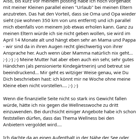
Also, bis kurz vor meinem posting habe ich noch vorgehabt
mit meiner Kleinen parallel einen "Urlaub" bei meinen Eltern
anzutreten. Das hat den Vorteil, dass sie Oma und Opa wieder
sieht (sie wohnen 350 km von uns entfernt) und ich parallel
mich ebenfalls von meinem Job etwas erholen kann. Ganz zu
meinen Eltern würde ich sie nicht geben wollen, sie wird im
April 14 Monate alt und hängt eben sehr an Mama und Pappa
- wir sind da in ihren Augen recht gleichwertig von ihrer
Ansprache her. Auch wenn über Mamma natürlich nix geht...
;-) ;-) ;-) Meine Mutter hat aber eben auch ein sehr, sehr gutes
Händchen (als pensionierte Kindegärtnerin) und betreut sie
beeindruckend... Mir geht es witziger Weise genau, wie Du
Dich beschrieben hast: ich könnt mir ne Woche ohne meine
Kleine eben nicht vorstellen.... ;-) ;-)
Wenn die finanzielle Seite nicht so stark ins Gewicht fallen
würde, hätte ich nix gegen die Wellnesswoche zu dritt
einzuwenden. Bei durchsicht einiger Angebote habe ich schon
feststellen dürfen, dass das Thema Wellness bei den
Anbietern vergoldet wird....
Ich dachte da an einen Aufenthalt in der Nähe der See oder