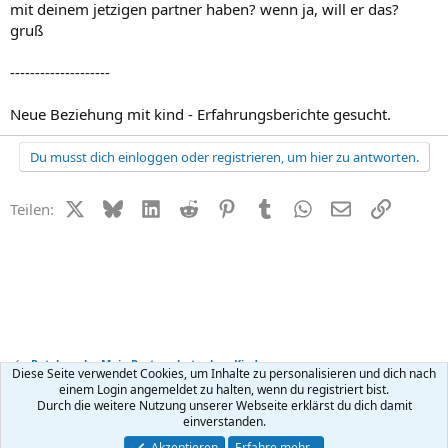
mit deinem jetzigen partner haben? wenn ja, will er das?
gruß
--------------------
Neue Beziehung mit kind - Erfahrungsberichte gesucht.
Du musst dich einloggen oder registrieren, um hier zu antworten.
X (Twitter)
Bluesky
LinkedIn
Reddit
Pinterest
Tumblr
WhatsApp
E-Mail
Link
Teilen:
Patchwork - Mein Partner hat schon Kinder
Diese Seite verwendet Cookies, um Inhalte zu personalisieren und dich nach
einem Login angemeldet zu halten, wenn du registriert bist.
Durch die weitere Nutzung unserer Webseite erklärst du dich damit
Kontakt
Nutzungsbedingungen
Datenschutz
Hilfe
R
einverstanden.
S
S
®
Community platform by XenForo
© 2010-2026 XenForo Ltd.
Akzeptieren
Erfahre mehr…