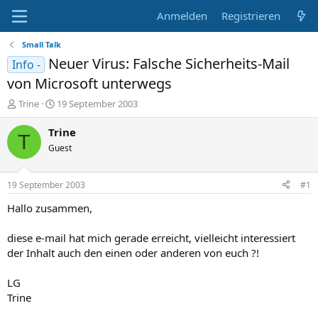
Anmelden
Registrieren
Small Talk
Neuer Virus: Falsche Sicherheits-Mail
Info -
von Microsoft unterwegs
E
E
Trine
19 September 2003
r
r
s
s
Trine
T
t
t
Guest
e
e
l
l
l
l
19 September 2003
#1
e
t
r
a
Hallo zusammen,
m
diese e-mail hat mich gerade erreicht, vielleicht interessiert
der Inhalt auch den einen oder anderen von euch ?!
LG
Trine