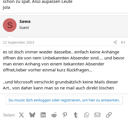
schon zu spät. Also aupassen Leute
http://www.virus-aktuell.de
Jola
Sawa
S
Guest
22 September 2003
#3
es ist doch immer wieder dasselbe.. einfach keine Anhänge
öffnen die von nem Unbekannten Absender sind.... und bevor
man einen Anhang von einem bekannten Absender
öffnet,lieber vorher einmal kurz Rückfragen...
..und Microsoft verschickt grundsätzlich keine Mails dieser
Art.. von daher kann man so ne mail auch direkt löschen
Du musst dich einloggen oder registrieren, um hier zu antworten.
X (Twitter)
Bluesky
LinkedIn
Reddit
Pinterest
Tumblr
WhatsApp
E-Mail
Link
Teilen: