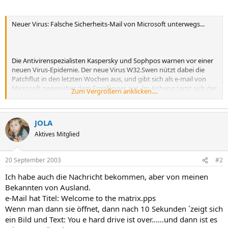
Neuer Virus: Falsche Sicherheits-Mail von Microsoft unterwegs...
Die Antivirenspezialisten Kaspersky und Sophpos warnen vor einer
neuen Virus-Epidemie. Der neue Virus W32.Swen nützt dabei die
Patchflut in den letzten Wochen aus, und gibt sich als e-mail von
Microsoft gegenüber dem Empfänger aus. Im Anhang tarnt sich der
Zum Vergrößern anklicken....
Virus als Sicherheitupdate. Wird dieser ausgeführt oder wird die
Mail mit einem ungepatchten Microsoft Outlook empfangen, wird
der Virus aktiv. Der durchsucht dann den Rechner des Opfers nach
JOLA
e-mail-Adressen an die er sich weiterversendet. Auch nutzt er Kazaa
und das IRC-Chat-Netzwerk um sich weiterzuverbreiten. Und dies
Aktives Mitglied
tut er sehr effektiv, da bereits in den letzten Stunden zahlreiche
infizierte Mails im Umlauf sind. Wir empfehlen daher NIEMALS
20 September 2003
#2
angebliche Updates in Mailanhängen zu installieren, da
normalerweise keine sicherheitsrelevanten Updates per e-mail
Ich habe auch die Nachricht bekommen, aber von meinen
verbreitet werden.
Bekannten von Ausland.
e-Mail hat Titel: Welcome to the matrix.pps
Wenn man dann sie öffnet, dann nach 10 Sekunden ´zeigt sich
Mehr dazu auf unserer Homepage:
ein Bild und Text: You e hard drive ist over......und dann ist es