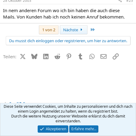
28 Oktober 2003
#25
In nem anderen Forum wo ich bin haben die auch diese
Mails. Von Kunden hab ich noch keinen Anruf bekommen.
Letzte
1 von 2
Nächste
Du musst dich einloggen oder registrieren, um hier zu antworten.
X (Twitter)
Bluesky
LinkedIn
Reddit
Pinterest
Tumblr
WhatsApp
E-Mail
Link
Teilen:
Small Talk
Diese Seite verwendet Cookies, um Inhalte zu personalisieren und dich nach
einem Login angemeldet zu halten, wenn du registriert bist.
Durch die weitere Nutzung unserer Webseite erklärst du dich damit
Kontakt
Nutzungsbedingungen
Datenschutz
Hilfe
R
einverstanden.
S
S
®
Community platform by XenForo
© 2010-2026 XenForo Ltd.
Akzeptieren
Erfahre mehr…