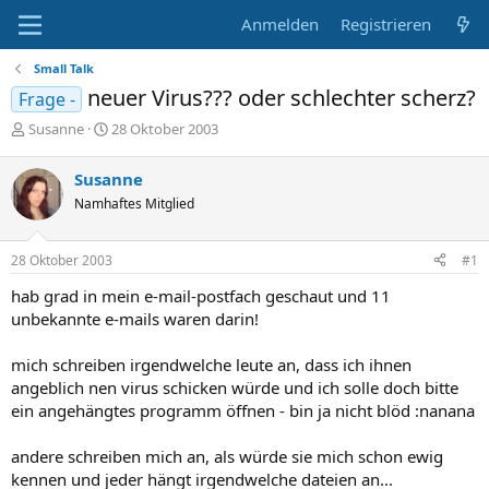
Anmelden
Registrieren
Small Talk
neuer Virus??? oder schlechter scherz?
Frage -
E
E
Susanne
28 Oktober 2003
r
r
s
s
Susanne
t
t
Namhaftes Mitglied
e
e
l
l
l
l
28 Oktober 2003
#1
e
t
r
a
hab grad in mein e-mail-postfach geschaut und 11
m
unbekannte e-mails waren darin!
mich schreiben irgendwelche leute an, dass ich ihnen
angeblich nen virus schicken würde und ich solle doch bitte
ein angehängtes programm öffnen - bin ja nicht blöd :nanana
andere schreiben mich an, als würde sie mich schon ewig
kennen und jeder hängt irgendwelche dateien an...