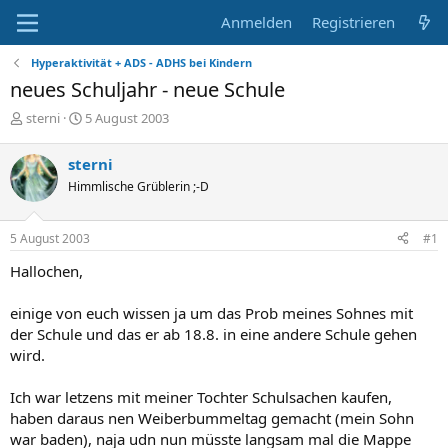
Anmelden
Registrieren
Hyperaktivität + ADS - ADHS bei Kindern
neues Schuljahr - neue Schule
E
E
sterni
5 August 2003
r
r
s
s
sterni
t
t
Himmlische Grüblerin ;-D
e
e
l
l
l
l
5 August 2003
#1
e
t
r
a
Hallochen,
m
einige von euch wissen ja um das Prob meines Sohnes mit
der Schule und das er ab 18.8. in eine andere Schule gehen
wird.
Ich war letzens mit meiner Tochter Schulsachen kaufen,
haben daraus nen Weiberbummeltag gemacht (mein Sohn
war baden), naja udn nun müsste langsam mal die Mappe