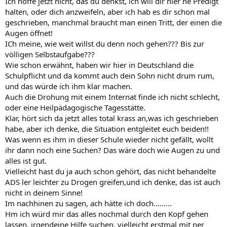
Ich hoffe jetzt nicht, das du denkst, ich will dir hier ne Predigt
halten, oder dich anzweifeln, aber ich hab es dir schon mal
geschrieben, manchmal braucht man einen Tritt, der einen die
Augen öffnet!
ICh meine, wie weit willst du denn noch gehen??? Bis zur
völligen Selbstaufgabe???
Wie schon erwähnt, haben wir hier in Deutschland die
Schulpflicht und da kommt auch dein Sohn nicht drum rum,
und das würde ich ihm klar machen.
Auch die Drohung mit einem Internat finde ich nicht schlecht,
oder eine Heilpädagogische Tagesstätte.
Klar, hört sich da jetzt alles total krass an,was ich geschrieben
habe, aber ich denke, die Situation entgleitet euch beiden!!
Was wenn es ihm in dieser Schule wieder nicht gefällt, wollt
ihr dann noch eine Suchen? Das wäre doch wie Augen zu und
alles ist gut.
Vielleicht hast du ja auch schon gehört, das nicht behandelte
ADS ler leichter zu Drogen greifen,und ich denke, das ist auch
nicht in deinem Sinne!
Im nachhinen zu sagen, ach hätte ich doch.........
Hm ich würd mir das alles nochmal durch den Kopf gehen
lassen, irgendeine Hilfe suchen, vielleicht erstmal mit ner