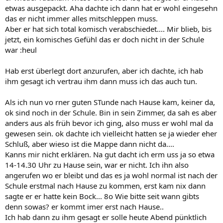
etwas ausgepackt. Aha dachte ich dann hat er wohl eingesehn
das er nicht immer alles mitschleppen muss.
Aber er hat sich total komisch verabschiedet.... Mir blieb, bis
jetzt, ein komisches Gefühl das er doch nicht in der Schule
war :heul
Hab erst überlegt dort anzurufen, aber ich dachte, ich hab
ihm gesagt ich vertrau ihm dann muss ich das auch tun.
Als ich nun vo rner guten STunde nach Hause kam, keiner da,
ok sind noch in der Schule. Bin in sein Zimmer, da sah es aber
anders aus als früh bevor ich ging, also muss er wohl mal da
gewesen sein. ok dachte ich vielleicht hatten se ja wieder eher
Schluß, aber wieso ist die Mappe dann nicht da....
Kanns mir nicht erklären. Na gut dacht ich erm uss ja so etwa
14-14.30 Uhr zu Hause sein, war er nicht. Ich ihn also
angerufen wo er bleibt und das es ja wohl normal ist nach der
Schule erstmal nach Hause zu kommen, erst kam nix dann
sagte er er hatte kein Bock... 8o Wie bitte seit wann gibts
denn sowas? er kommt imer erst nach Hause..
Ich hab dann zu ihm gesagt er solle heute Abend pünktlich