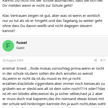
Kannst Du nicht mit der Schule ausmachen, dass die sich bei
Dir melden wenn er nicht zur Schule geht?
Klar, Vertrauen zeigen ist gut, aber was ist wenn er wirklich
nur so tut als ob er hingeht und das Tagelang so weiter geht
ohne dass Du davon weißt und nicht dagegen steuern
kannst?
fussel
F
Guest
20 August 2003
#17
erstmal :troest ...finde mokas vorsschlag prima.wenn er nicht
in der schule ist,dann sollen die dich anrufen.so weisst
du,wenn er nicht da ist.du musst es ihn ja nicht
erzählen.klar,blöde irggendwie.aber immer noch besser,als zu
grübeln wo er steckt.wie alt ist dein sohn noch??14 oder??das
ist eh ein blödes alter,weisst du ja sicher selber,hast ja 2 aber
er muss doch mal kapieren,das ihn niemand etwas böses mit
der schule will.hinbringen kannste ihn ja auch nicht,ddas sieht