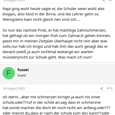
18 August 2003
#9
Naja ging wohl heute sagte er, die Schüler seien wohl ales
kloppis, also blöd in der Birne, und die Lehrer gehn so.
Wenigstens kam nicht gleich nen sind sch....
So nun das nächste Prob, er hat mächtige Zahnschmerzen,
hat gefragt ob wir morgen früh zum Zahnarzt gehen können,
passt mir in meinen Zeitplan überhaupt nicht rein aber was
solls,nur hab ich Angst und hab ihm das auch gesagt das er
danach (weiß ja auch nichtmal wielange wir warten
müssten)nicht zur Schule geht. Was mach ich nun?
fussel
F
Guest
18 August 2003
#10
oh sterni...aber mit schmerzen bringts ja auch nix inner
schule,oder??ruf in der schile an,sag dass er schmerzne
hat.soviel machen die doch eh noch nicht am anfang,oder???
oder meinst du,dass er nach der schule zum doc kann??oder