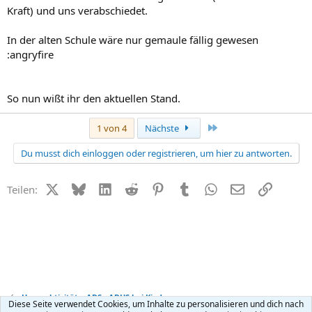
Kraft) und uns verabschiedet.
In der alten Schule wäre nur gemaule fällig gewesen
:angryfire
So nun wißt ihr den aktuellen Stand.
Letzte
1 von 4
Nächste
Du musst dich einloggen oder registrieren, um hier zu antworten.
X (Twitter)
Bluesky
LinkedIn
Reddit
Pinterest
Tumblr
WhatsApp
E-Mail
Link
Teilen:
Hyperaktivität + ADS - ADHS bei Kindern
Diese Seite verwendet Cookies, um Inhalte zu personalisieren und dich nach