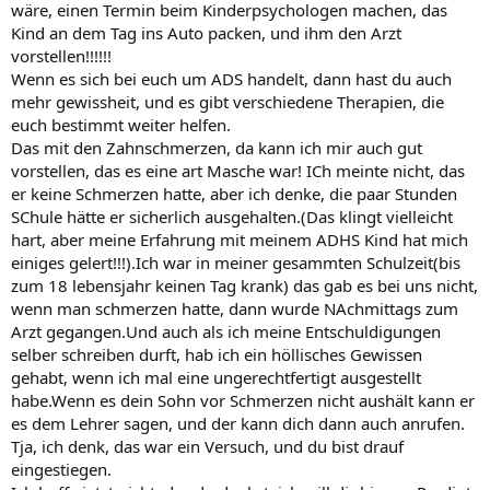
wäre, einen Termin beim Kinderpsychologen machen, das
Kind an dem Tag ins Auto packen, und ihm den Arzt
vorstellen!!!!!!
Wenn es sich bei euch um ADS handelt, dann hast du auch
mehr gewissheit, und es gibt verschiedene Therapien, die
euch bestimmt weiter helfen.
Das mit den Zahnschmerzen, da kann ich mir auch gut
vorstellen, das es eine art Masche war! ICh meinte nicht, das
er keine Schmerzen hatte, aber ich denke, die paar Stunden
SChule hätte er sicherlich ausgehalten.(Das klingt vielleicht
hart, aber meine Erfahrung mit meinem ADHS Kind hat mich
einiges gelert!!!).Ich war in meiner gesammten Schulzeit(bis
zum 18 lebensjahr keinen Tag krank) das gab es bei uns nicht,
wenn man schmerzen hatte, dann wurde NAchmittags zum
Arzt gegangen.Und auch als ich meine Entschuldigungen
selber schreiben durft, hab ich ein höllisches Gewissen
gehabt, wenn ich mal eine ungerechtfertigt ausgestellt
habe.Wenn es dein Sohn vor Schmerzen nicht aushält kann er
es dem Lehrer sagen, und der kann dich dann auch anrufen.
Tja, ich denk, das war ein Versuch, und du bist drauf
eingestiegen.