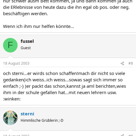
nur schwer ausm Bett kommen, ja und dann kommen ja auch
die ERlebnisse von heute dazu die ihn egal ob pos. oder neg.
beschäftigen werden.
Wenn ich ihm nur helfen könnte...
fussel
F
Guest
18 August 2003
#8
och sterni...er wirds schon schaffen!mach dir nicht so viele
gedanken(ich weiss..ich weiss...sowas sagt sich immer so
einfach ;-) )er packt das schon,kannst ja aml berichten,wies
ihm in der schule gefallen hat...mit neuen lehrern usw.
:winken:
sterni
Himmlische Grüblerin ;-D