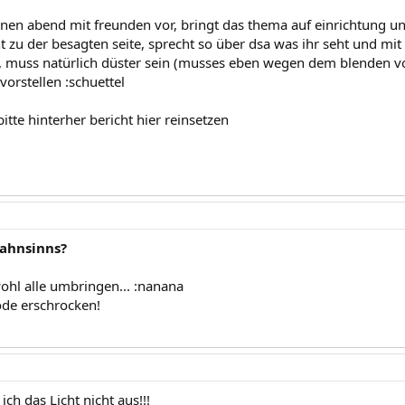
l nen abend mit freunden vor, bringt das thema auf einrichtung u
t zu der besagten seite, sprecht so über dsa was ihr seht und m
n, muss natürlich düster sein (musses eben wegen dem blenden v
orstellen :schuettel
bitte hinterher bericht hier reinsetzen
Wahnsinns?
wohl alle umbringen... :nanana
de erschrocken!
ich das Licht nicht aus!!!