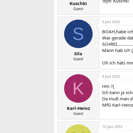
:bye: Kuschki
Kuschki
Guest
9 Juni 2003
S
BOAH,habe ich 
War gerade dab
SCHREI..............
Mann hab ich g
Sila
Guest
Oh ich häts mir
9 Juni 2003
K
Hm ?(
Ich kann ja sc
Da muß man dr
MfG Karl-Hein
Karl-Heinz
Guest
10 Juni 2003