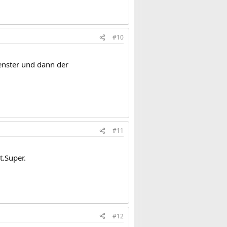
#10
enster und dann der
#11
t.Super.
#12