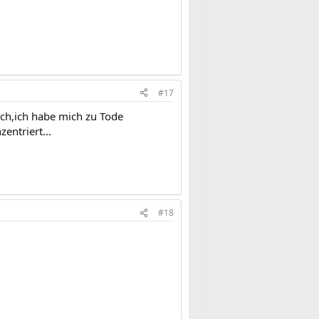
#17
sch,ich habe mich zu Tode
entriert...
#18