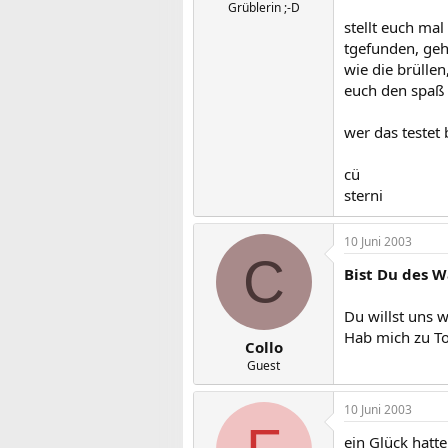
Grüblerin ;-D
stellt euch ma
tgefunden, geh
wie die brülle
euch den spaß v
wer das testet 
cü
sterni
10 Juni 2003
C
Bist Du des 
Du willst uns 
Hab mich zu To
Collo
Guest
10 Juni 2003
ein Glück hatte 