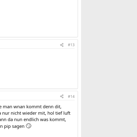
(
#13
#14
chte man wnan kommt denn dit,
ur nicht wieder mit, hol tief luft
wann da nun endlich was kommt,
🙄
en pip sagen