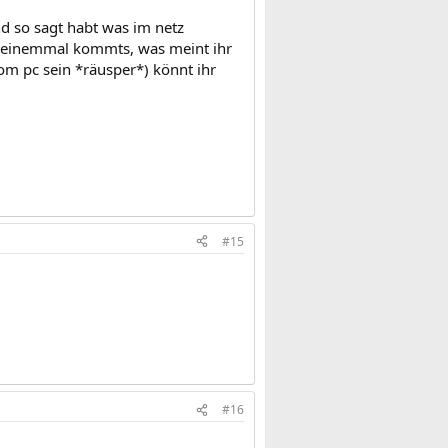
nd so sagt habt was im netz
it einemmal kommts, was meint ihr
om pc sein *räusper*) könnt ihr
#15
#16