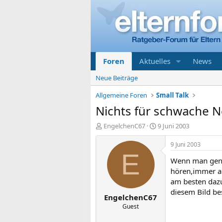
Foren
Aktuelles
News
Neue Beiträge
Allgemeine Foren
Small Talk
Nichts für schwache 
E
E
EngelchenC67
9 Juni 2003
r
r
s
s
9 Juni 2003
t
t
E
Wenn man genau
e
e
l
l
hören,immer a
l
l
am besten dazu
e
t
diesem Bild be
EngelchenC67
r
a
m
Guest