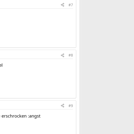
#7
#8
el
#9
 erschrocken :angst