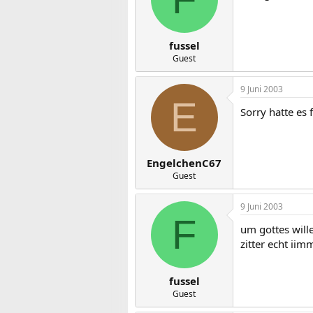
fussel
Guest
9 Juni 2003
E
Sorry hatte es f
EngelchenC67
Guest
9 Juni 2003
F
um gottes will
zitter echt iim
fussel
Guest