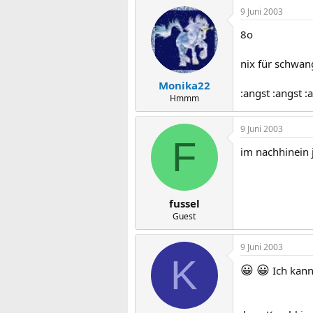
9 Juni 2003
8o
nix für schwan
Monika22
:angst :angst :
Hmmm
9 Juni 2003
F
im nachhinein j
fussel
Guest
9 Juni 2003
K
😀
😀
Ich kann