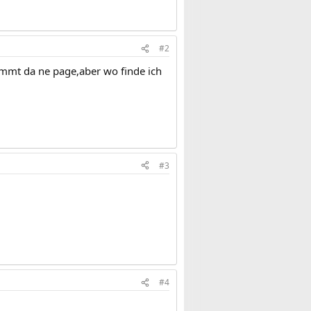
#2
ommt da ne page,aber wo finde ich
#3
#4