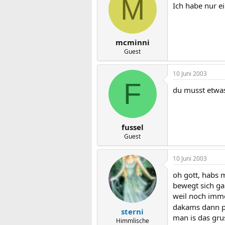
M
Ich habe nur ei
mcminni
Guest
10 Juni 2003
F
du musst etwas 
fussel
Guest
10 Juni 2003
oh gott, habs 
bewegt sich gar
weil noch imme
dakams dann pl
sterni
man is das grus
Himmlische