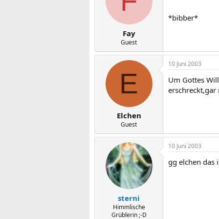
F
*bibber*
Fay
Guest
10 Juni 2003
E
Um Gottes Will
erschreckt,gar 
Elchen
Guest
10 Juni 2003
gg elchen das i
sterni
Himmlische
Grüblerin ;-D