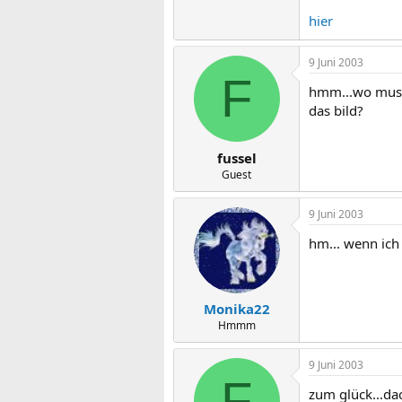
hier
9 Juni 2003
F
hmm...wo muss 
das bild?
fussel
Guest
9 Juni 2003
hm... wenn ich 
Monika22
Hmmm
9 Juni 2003
F
zum glück...dac