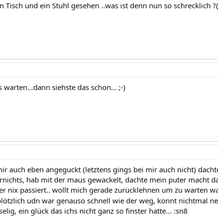
n Tisch und ein Stuhl gesehen ..was ist denn nun so schrecklich ?
warten...dann siehste das schon... ;-)
mir auch eben angeguckt (letztens gings bei mir auch nicht) da
nichts, hab mit der maus gewackelt, dachte mein puter macht da n
r nix passiert.. wollt mich gerade zurücklehnen um zu warten 
ötzlich udn war genauso schnell wie der weg, konnt nichtmal n
elig, ein glück das ichs nicht ganz so finster hatte... :sn8