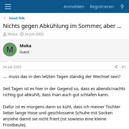
Anmelden
Registrieren
Small Talk
Nichts gegen Abkühlung im Sommer, aber ...
E
E
Moka
24 Juli 2003
r
r
s
s
Moka
M
t
t
Guest
e
e
l
l
l
l
24 Juli 2003
#1
e
t
r
a
.... muss das in den letzten Tagen ständig der Wechsel sein?
m
Seit Tagen ist es hier in der Gegend so, dass es abends/nachts
richtig gut abkühlt, dass man auch gut schlafen kann.
Dafür ist es morgens dann so kühl, dass ich meiner Tochter
lieber lange Hose und geschlossene Schuhe mit Socken
anziehe damit sie nicht friert (ist sowieso eine kleine
Frostbeule).