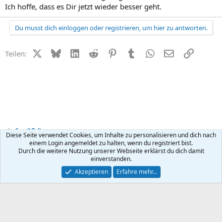
Ich hoffe, dass es Dir jetzt wieder besser geht.
Du musst dich einloggen oder registrieren, um hier zu antworten.
X (Twitter)
Bluesky
LinkedIn
Reddit
Pinterest
Tumblr
WhatsApp
E-Mail
Link
Teilen:
Small Talk
Diese Seite verwendet Cookies, um Inhalte zu personalisieren und dich nach
einem Login angemeldet zu halten, wenn du registriert bist.
Durch die weitere Nutzung unserer Webseite erklärst du dich damit
Kontakt
Nutzungsbedingungen
Datenschutz
Hilfe
R
einverstanden.
S
S
®
Community platform by XenForo
© 2010-2026 XenForo Ltd.
Akzeptieren
Erfahre mehr…