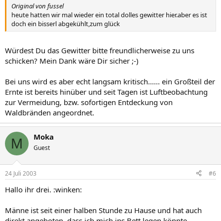
Original von fussel
heute hatten wir mal wieder ein total dolles gewitter hier.aber es ist
doch ein bisserl abgekühlt,zum glück
Würdest Du das Gewitter bitte freundlicherweise zu uns
schicken? Mein Dank wäre Dir sicher ;-)
Bei uns wird es aber echt langsam kritisch...... ein Großteil der
Ernte ist bereits hinüber und seit Tagen ist Luftbeobachtung
zur Vermeidung, bzw. sofortigen Entdeckung von
Waldbränden angeordnet.
Moka
M
Guest
24 Juli 2003
#6
Hallo ihr drei. :winken:
Männe ist seit einer halben Stunde zu Hause und hat auch
direkt angeboten, dass ich mich ins Bett legen könnte.