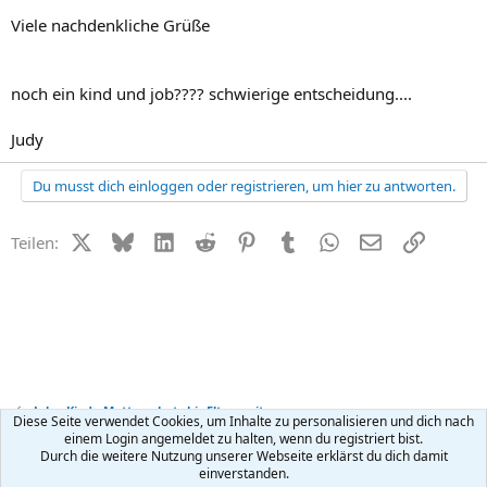
Viele nachdenkliche Grüße
noch ein kind und job???? schwierige entscheidung....
Judy
Du musst dich einloggen oder registrieren, um hier zu antworten.
X (Twitter)
Bluesky
LinkedIn
Reddit
Pinterest
Tumblr
WhatsApp
E-Mail
Link
Teilen:
Job + Kind - Mutterschutz bis Elternzeit
Diese Seite verwendet Cookies, um Inhalte zu personalisieren und dich nach
einem Login angemeldet zu halten, wenn du registriert bist.
Durch die weitere Nutzung unserer Webseite erklärst du dich damit
Kontakt
Nutzungsbedingungen
Datenschutz
Hilfe
R
einverstanden.
S