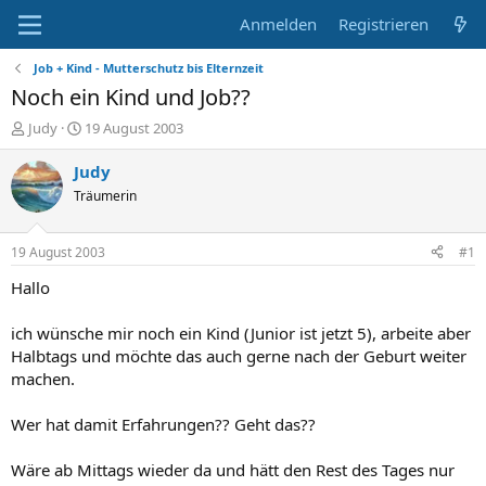
Anmelden
Registrieren
Job + Kind - Mutterschutz bis Elternzeit
Noch ein Kind und Job??
E
E
Judy
19 August 2003
r
r
s
s
Judy
t
t
Träumerin
e
e
l
l
l
l
19 August 2003
#1
e
t
r
a
Hallo
m
ich wünsche mir noch ein Kind (Junior ist jetzt 5), arbeite aber
Halbtags und möchte das auch gerne nach der Geburt weiter
machen.
Wer hat damit Erfahrungen?? Geht das??
Wäre ab Mittags wieder da und hätt den Rest des Tages nur