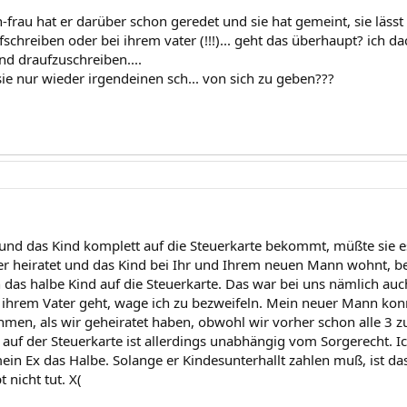
-frau hat er darüber schon geredet und sie hat gemeint, sie lässt 
schreiben oder bei ihrem vater (!!!)... geht das überhaupt? ich d
ind draufzuschreiben....
sie nur wieder irgendeinen sch... von sich zu geben???
und das Kind komplett auf die Steuerkarte bekommt, müßte sie es
r heiratet und das Kind bei Ihr und Ihrem neuen Mann wohnt, b
das halbe Kind auf die Steuerkarte. Das war bei uns nämlich auch
 ihrem Vater geht, wage ich zu bezweifeln. Mein neuer Mann kon
hmen, als wir geheiratet haben, obwohl wir vorher schon alle 
 auf der Steuerkarte ist allerdings unabhängig vom Sorgerecht. I
ein Ex das Halbe. Solange er Kindesunterhallt zahlen muß, ist das
nicht tut. X(