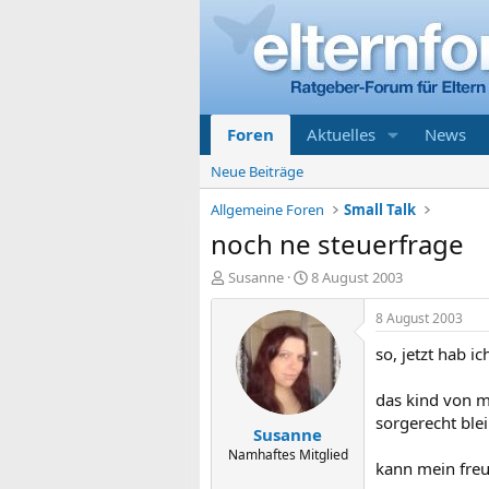
Foren
Aktuelles
News
Neue Beiträge
Allgemeine Foren
Small Talk
noch ne steuerfrage
E
E
Susanne
8 August 2003
r
r
s
s
8 August 2003
t
t
so, jetzt hab i
e
e
l
l
l
l
das kind von me
e
t
sorgerecht ble
Susanne
r
a
m
Namhaftes Mitglied
kann mein freu