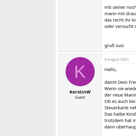
mti seiner noch
mann mit drauf
das recht ihr k
oder versucht 
gruß susi
8 August 2003
K
Hallo,
damit Dein Fre
Wenn sie wiede
KerstinW
der neue Mann 
Guest
Ob es auch bei
Steuerkarte ne
Das halbe Kind
trotzdem hat m
dann überhaupt 