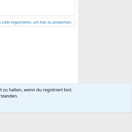
 oder registrieren, um hier zu antworten.
zu halten, wenn du registriert bist.
gsbedingungen
Datenschutz
Hilfe
R
rstanden.
S
S