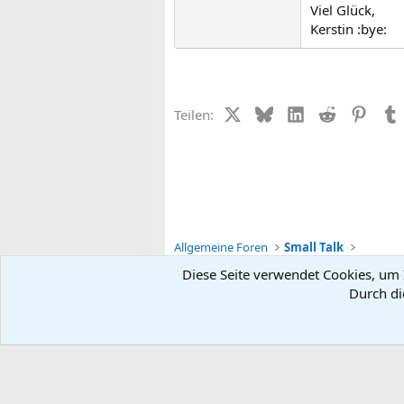
Viel Glück,
Kerstin :bye:
X (Twitter)
Bluesky
LinkedIn
Reddit
Pinter
Teilen:
Allgemeine Foren
Small Talk
Diese Seite verwendet Cookies, um I
Durch di