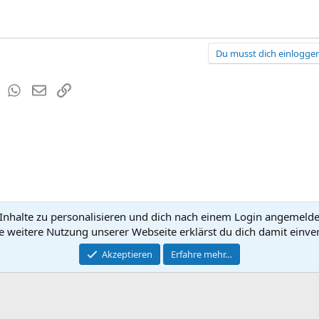
Du musst dich einloggen
est
Tumblr
WhatsApp
E-Mail
Link
nhalte zu personalisieren und dich nach einem Login angemeldet 
Kontakt
Nutzun
e weitere Nutzung unserer Webseite erklärst du dich damit einve
®
Community platform by XenForo
Akzeptieren
Erfahre mehr…
© 2010-2026 XenForo Ltd.