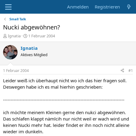
Anmelden
Registrieren
Small Talk
Nucki abgewöhnen?
E
E
Ignatia
1 Februar 2004
r
r
s
s
Ignatia
t
t
Aktives Mitglied
e
e
l
l
l
l
1 Februar 2004
#1
e
t
r
a
Leider weiß ich überhaupt nicht wo ich das hier fragen soll.
m
Deswegen habe ich es mal hierhin geschrieben:
--------------------------------------------------------------------------------
ich möchte meinem Kleinen gerne den nukci abgewöhnen.
Das schlafen klappt nämlcih nur nicht weil er wach wird und
keinen Nucki mehr hat. leider findet er ihn noch nicht alleine
wieder im dunkeln.