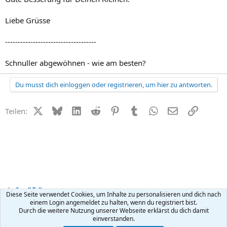
Liebe Grüsse
------------------------------------
Schnuller abgewöhnen - wie am besten?
Du musst dich einloggen oder registrieren, um hier zu antworten.
X (Twitter)
Bluesky
LinkedIn
Reddit
Pinterest
Tumblr
WhatsApp
E-Mail
Link
Teilen:
Small Talk
Diese Seite verwendet Cookies, um Inhalte zu personalisieren und dich nach
einem Login angemeldet zu halten, wenn du registriert bist.
Durch die weitere Nutzung unserer Webseite erklärst du dich damit
Kontakt
Nutzungsbedingungen
Datenschutz
Hilfe
R
einverstanden.
S
S