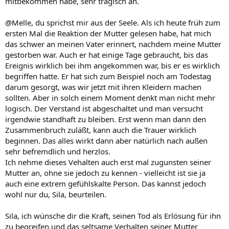
mitbekommen habe, sehr tragisch an.
@Melle, du sprichst mir aus der Seele. Als ich heute früh zum
ersten Mal die Reaktion der Mutter gelesen habe, hat mich
das schwer an meinen Vater erinnert, nachdem meine Mutter
gestorben war. Auch er hat einige Tage gebraucht, bis das
Ereignis wirklich bei ihm angekommen war, bis er es wirklich
begriffen hatte. Er hat sich zum Beispiel noch am Todestag
darum gesorgt, was wir jetzt mit ihren Kleidern machen
sollten. Aber in solch einem Moment denkt man nicht mehr
logisch. Der Verstand ist abgeschaltet und man versucht
irgendwie standhaft zu bleiben. Erst wenn man dann den
Zusammenbruch zuläßt, kann auch die Trauer wirklich
beginnen. Das alles wirkt dann aber natürlich nach außen
sehr befremdlich und herzlos.
Ich nehme dieses Vehalten auch erst mal zugunsten seiner
Mutter an, ohne sie jedoch zu kennen - vielleicht ist sie ja
auch eine extrem gefühlskalte Person. Das kannst jedoch
wohl nur du, Sila, beurteilen.
Sila, ich wünsche dir die Kraft, seinen Tod als Erlösung für ihn
zu begreifen und das seltsame Verhalten seiner Mutter