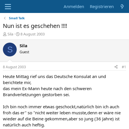
Anmelden
Registrieren
Small Talk
Nun ist es geschehen !!!!
E
E
Sila
8 August 2003
r
r
s
s
Sila
S
t
t
Guest
e
e
l
l
l
l
8 August 2003
#1
e
t
r
a
Heute Mittag rief uns das Deutsche Konsulat an und
m
berichtete mir,
das mein Ex-Mann heute nach den schweren
Brandverletzungen gestorben sei.
Ich bin noch immer etwas geschockt,natürlich bin ich auch
froh das er" so "nicht weiter leben musste,denn er wäre nie
wieder auf die Beine gekommen,aber so jung (36 Jahre) ist
natürlich auch heftig.