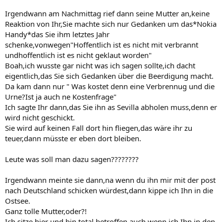
Irgendwann am Nachmittag rief dann seine Mutter an,keine
Reaktion von Ihr,Sie machte sich nur Gedanken um das*Nokia
Handy*das Sie ihm letztes Jahr
schenke,vonwegen"Hoffentlich ist es nicht mit verbrannt
undhoffentlich ist es nicht geklaut worden"
Boah,ich wusste gar nicht was ich sagen sollte,ich dacht
eigentlich,das Sie sich Gedanken über die Beerdigung macht.
Da kam dann nur " Was kostet denn eine Verbrennug und die
Urne?Ist ja auch ne Kostenfrage"
Ich sagte Ihr dann,das Sie ihn as Sevilla abholen muss,denn er
wird nicht geschickt.
Sie wird auf keinen Fall dort hin fliegen,das wäre ihr zu
teuer,dann müsste er eben dort bleiben.
Leute was soll man dazu sagen????????
Irgendwann meinte sie dann,na wenn du ihn mir mit der post
nach Deutschland schicken würdest,dann kippe ich Ihn in die
Ostsee.
Ganz tolle Mutter,oder?!
Ich sitze hier und bin total betroffen,auch wenn ich Ihn in den