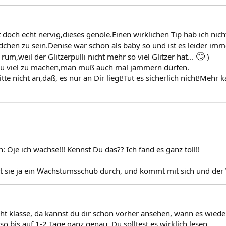
 doch echt nervig,dieses genöle.Einen wirklichen Tip hab ich nich
hen zu sein.Denise war schon als baby so und ist es leider im
🙄
 rum,weil der Glitzerpulli nicht mehr so viel Glitzer hat...
)
 zu viel zu machen,man muß auch mal jammern dürfen.
itte nicht an,daß, es nur an Dir liegt!Tut es sicherlich nicht!Mehr k
h: Oje ich wachse!!! Kennst Du das?? Ich fand es ganz toll!!
ht sie ja ein Wachstumsschub durch, und kommt mit sich und der
cht klasse, da kannst du dir schon vorher ansehen, wann es wied
o bis auf 1-2 Tage ganz genau. Du solltest es wirklich lesen.