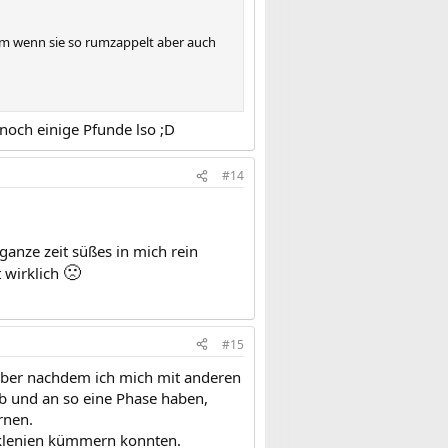
lem wenn sie so rumzappelt aber auch
 noch einige Pfunde lso ;D
#14
 ganze zeit süßes in mich rein
🙁
t wirklich
#15
 aber nachdem ich mich mit anderen
ab und an so eine Phase haben,
rnen.
n klenien kümmern konnten.