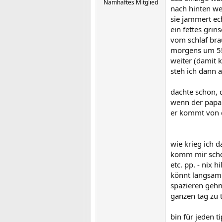
Namhaftes Mitglied
nach hinten we
sie jammert ec
ein fettes grins
vom schlaf bra
morgens um 5! 
weiter (damit 
steh ich dann a
dachte schon, d
wenn der papa 
er kommt von d
wie krieg ich d
komm mir schon
etc. pp. - nix hi
könnt langsam 
spazieren gehn 
ganzen tag zu 
bin für jeden t