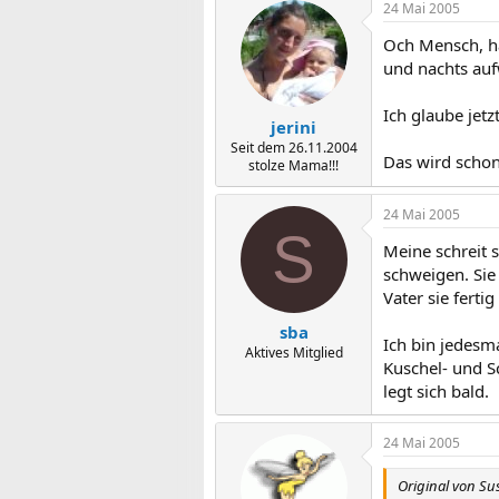
24 Mai 2005
Och Mensch, ha
und nachts auf
Ich glaube jetz
jerini
Seit dem 26.11.2004
Das wird schon
stolze Mama!!!
24 Mai 2005
S
Meine schreit 
schweigen. Sie
Vater sie fert
sba
Ich bin jedesm
Aktives Mitglied
Kuschel- und S
legt sich bald.
24 Mai 2005
Original von S