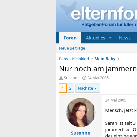
Foren
Aktuelles
News
Neue Beiträge
Baby + Kleinkind
Mein Baby
Nur noch am jammern
E
E
Susanne
24 Mai 2005
r
r
1
2
Nächste
s
s
t
t
e
e
24 Mai 2005
l
l
Mensch, jetzt 
l
l
e
t
r
a
Sarah ist seit 
m
jammert sie. O
Susanne
das einzige was