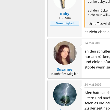
danke daby... a
auf den rücken
daby
nicht raus will...
EF-Team
ich hoff es wir
Teammitglied
es zieht eben a
24 Mai 2005
an den schulte
nur am rücken,
und einige pfun
stopfe wenn sa
Susanne
Namhaftes Mitglied
24 Mai 2005
Alex hatte auc
Eltern und auc
seien es die Z
Zu der zeit ha