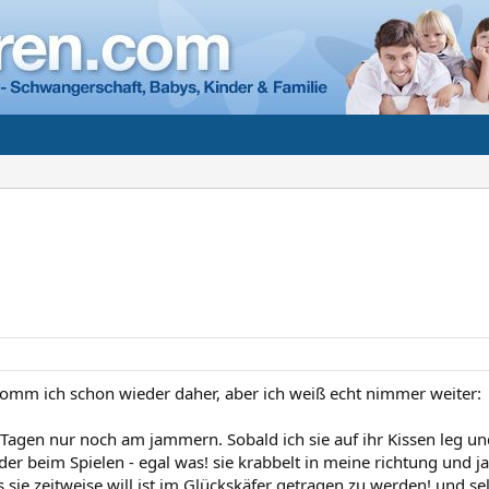
komm ich schon wieder daher, aber ich weiß echt nimmer weiter:
3 Tagen nur noch am jammern. Sobald ich sie auf ihr Kissen leg u
der beim Spielen - egal was! sie krabbelt in meine richtung und
 sie zeitweise will ist im Glückskäfer getragen zu werden! und selb