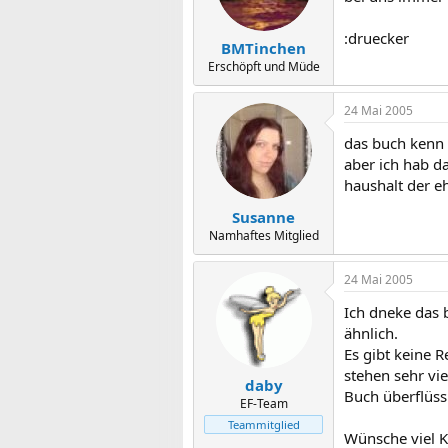
:druecker
BMTinchen
Erschöpft und Müde
24 Mai 2005
das buch kenn 
aber ich hab da
haushalt der eh
Susanne
Namhaftes Mitglied
24 Mai 2005
Ich dneke das 
ähnlich.
Es gibt keine R
stehen sehr vi
daby
Buch überflüss
EF-Team
Teammitglied
Wünsche viel Kr