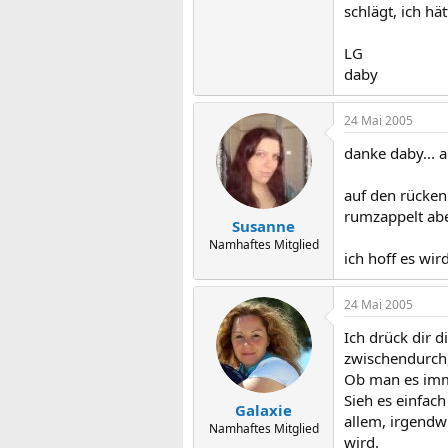
schlägt, ich hä
LG
daby
24 Mai 2005
danke daby... a
auf den rücken
rumzappelt aber
Susanne
Namhaftes Mitglied
ich hoff es wir
24 Mai 2005
Ich drück dir d
zwischendurch,
Ob man es imme
Sieh es einfach
Galaxie
allem, irgendw
Namhaftes Mitglied
wird.