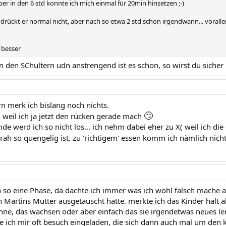
ber in den 6 std konnte ich mich einmal für 20min hinsetzen ;-)
 drückt er normal nicht, aber nach so etwa 2 std schon irgendwann... voral
d besser
n den SChultern udn anstrengend ist es schon, so wirst du sicher
rn merk ich bislang noch nichts.
🙄
 weil ich ja jetzt den rücken gerade mach
de werd ich so nicht los... ich nehm dabei eher zu X( weil ich die
rah so quengelig ist. zu 'richtigem' essen komm ich nämlich nich
h so eine Phase, da dachte ich immer was ich wohl falsch mache
h Martins Mutter ausgetauscht hatte. merkte ich das Kinder halt 
ähne, das wachsen oder aber einfach das sie irgendetwas neues le
be ich mir oft besuch eingeladen, die sich dann auch mal um de