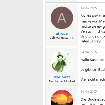
24 Mai 2005
A
oh ,du arme!Ist
macke von Mädc
heulte sie ewig
Versuch,nicht
atropa
Und bilde dir b
Lieb war gestern !!!
raten...sorry!
24 Mai 2005
Hallo Susanne,
es gibt ein Buc
Marion22
Vielleicht mac
Namhaftes Mitglied
24 Mai 2005
Das Buch ist e
bei uns immer s