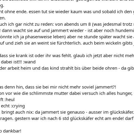
g.
ht ohne ende. essen tut sie wieder kaum was und sobald ich den
en.
uch ich gar nicht zu reden: von abends um 8 (was jedesmal trotz 
dann wacht sie auf und jammert wieder - ist aber noch hundemü
könnte ich ja phasenweise leben) aber ne stunde später wacht sie 
uf und zieh sie an weint sie fürchterlich. auch beim wickeln gibts
ass sie krank ist oder ihr was fehlt. glaub ich jetzt aber nicht meh
dabei ist!!! :wand
er arbeit heim und das kind strahlt bis über beide ohren - da g
as denn hin, dass sie bei mir nicht mehr soviel jammert?!
 vor wie die schlimmste mutter dabei versuch ich alles hunger, du
lft :heul
echt :crying
bringt auch nix: da jammert sie genauso - ausser im glückskäfer.
tragen. gestern war ich nach 6 std glückskäfer echt am ende! darf
ip dankbar!