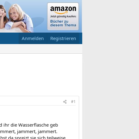
Anmelden
Registrieren
#1
nd ihr die Wasserflasche geb
 jammert, jammert, jammert.
st da spreizt sie sich teilweise