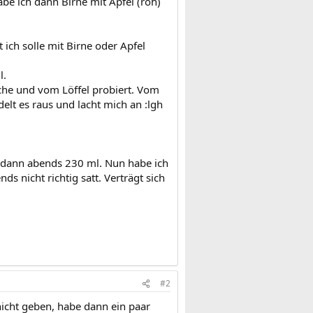
be ich dann Birne mit Apfel (roh)
 ich solle mit Birne oder Apfel
l.
sche und vom Löffel probiert. Vom
delt es raus und lacht mich an :lgh
 dann abends 230 ml. Nun habe ich
ds nicht richtig satt. Verträgt sich
#2
nicht geben, habe dann ein paar