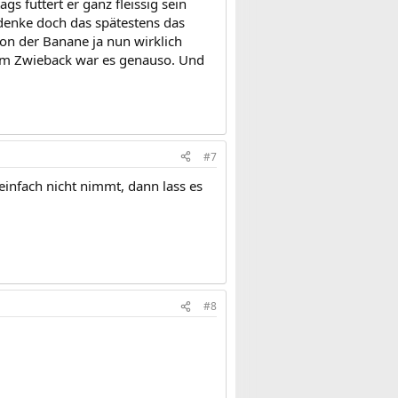
gs futtert er ganz fleissig sein
denke doch das spätestens das
 von der Banane ja nun wirklich
eim Zwieback war es genauso. Und
#7
 einfach nicht nimmt, dann lass es
#8