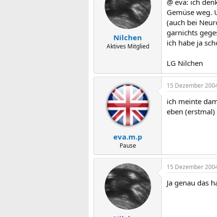
@ eva: ich denk
Gemüse weg. Un
(auch bei Neuro
garnichts gege
Nilchen
ich habe ja sch
Aktives Mitglied
LG Nilchen
15 Dezember 200
ich meinte dami
eben (erstmal) 
eva.m.p
Pause
15 Dezember 200
Ja genau das ha