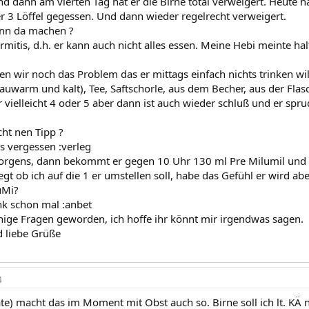
 dann am vierten Tag hat er die Birne total verweigert. Heute ha
er 3 Löffel gegessen. Und dann wieder regelrecht verweigert.
enn da machen ?
mitis, d.h. er kann auch nicht alles essen. Meine Hebi meinte halt
 wir noch das Problem das er mittags einfach nichts trinken wil
auwarm und kalt), Tee, Saftschorle, aus dem Becher, aus der Fla
 vielleicht 4 oder 5 aber dann ist auch wieder schluß und er spru
icht nen Tipp ?
 vergessen :verleg
 morgens, dann bekommt er gegen 10 Uhr 130 ml Pre Milumil und
gt ob ich auf die 1 er umstellen soll, habe das Gefühl er wird aben
uMi?
nk schon mal :anbet
inige Fragen geworden, ich hoffe ihr könnt mir irgendwas sagen.
 liebe Grüße
4
e) macht das im Moment mit Obst auch so. Birne soll ich lt. KÄ 