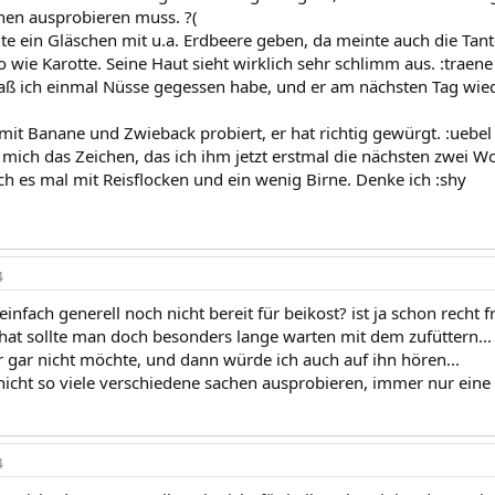
hen ausprobieren muss. ?(
te ein Gläschen mit u.a. Erdbeere geben, da meinte auch die Tante
 wie Karotte. Seine Haut sieht wirklich sehr schlimm aus. :traene
daß ich einmal Nüsse gegessen habe, und er am nächsten Tag wie
mit Banane und Zwieback probiert, er hat richtig gewürgt. :uebel
ür mich das Zeichen, das ich ihm jetzt erstmal die nächsten zwei
ch es mal mit Reisflocken und ein wenig Birne. Denke ich :shy
4
er einfach generell noch nicht bereit für beikost? ist ja schon rech
hat sollte man doch besonders lange warten mit dem zufüttern... 
r gar nicht möchte, und dann würde ich auch auf ihn hören...
nicht so viele verschiedene sachen ausprobieren, immer nur eine 
4