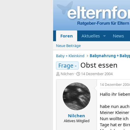
Foren
Aktuelles
News
Neue Beiträge
Baby + Kleinkind
Babynahrung + Baby
Obst essen
Frage -
E
E
Nilchen
14 Dezember 2004
r
r
s
s
14 Dezember 200
t
t
Hallo ihr lieben
e
e
l
l
l
l
habe nun auch 
e
t
Meiner Kleiner
Nilchen
r
a
Nun wollte ich
m
Aktives Mitglied
Tage hat er Bi