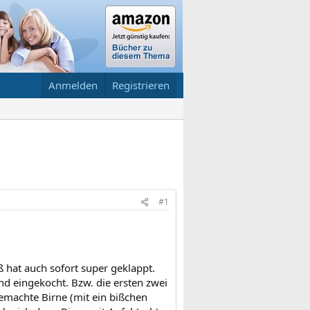
Anmelden
Registrieren
#1
ß hat auch sofort super geklappt.
nd eingekocht. Bzw. die ersten zwei
emachte Birne (mit ein bißchen