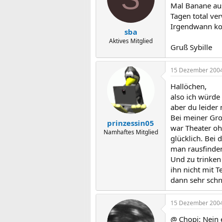
Mal Banane aus
Tagen total ver
Irgendwann ko
sba
Aktives Mitglied
Gruß Sybille
15 Dezember 200
Hallöchen,
also ich würde
aber du leider 
Bei meiner Gro
prinzessin05
war Theater o
Namhaftes Mitglied
glücklich. Bei
man rausfinde
Und zu trinken
ihn nicht mit 
dann sehr schn
15 Dezember 200
@ Chopi: Nein e