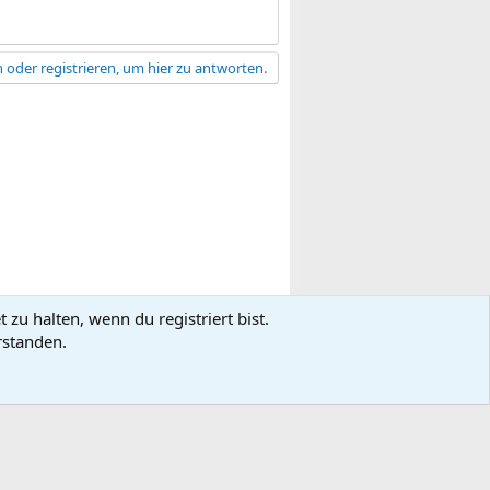
 oder registrieren, um hier zu antworten.
zu halten, wenn du registriert bist.
gsbedingungen
Datenschutz
Hilfe
R
rstanden.
S
S