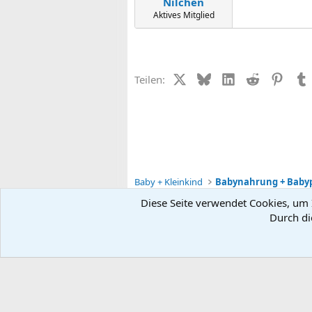
Nilchen
Aktives Mitglied
X (Twitter)
Bluesky
LinkedIn
Reddit
Pinter
Teilen:
Baby + Kleinkind
Babynahrung + Baby
Diese Seite verwendet Cookies, um I
Durch di