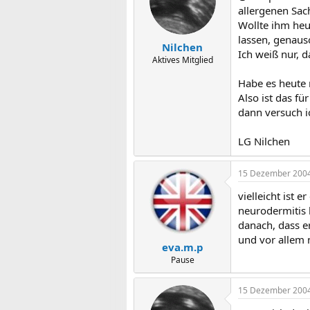
allergenen Sac
Wollte ihm heu
lassen, genauso
Nilchen
Ich weiß nur, 
Aktives Mitglied
Habe es heute 
Also ist das f
dann versuch i
LG Nilchen
15 Dezember 200
vielleicht ist 
neurodermitis 
danach, dass e
und vor allem 
eva.m.p
Pause
15 Dezember 200