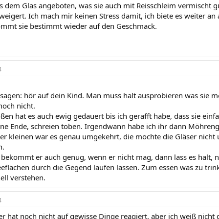
 dem Glas angeboten, was sie auch mit Reisschleim vermischt gu
weigert. Ich mach mir keinen Stress damit, ich biete es weiter an
mmt sie bestimmt wieder auf den Geschmack.
4
 sagen: hör auf dein Kind. Man muss halt ausprobieren was sie m
noch nicht.
ßen hat es auch ewig gedauert bis ich gerafft habe, dass sie einf
hne Ende, schreien toben. Irgendwann habe ich ihr dann Möhre
 der kleinen war es genau umgekehrt, die mochte die Gläser nicht
n.
 bekommt er auch genug, wenn er nicht mag, dann lass es halt, n
Teeflächen durch die Gegend laufen lassen. Zum essen was zu trink
ell verstehen.
4
r hat noch nicht auf gewisse Dinge reagiert, aber ich weiß nicht g