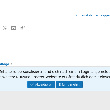
Du musst dich einloggen
est
Tumblr
WhatsApp
E-Mail
Link
pflege
nhalte zu personalisieren und dich nach einem Login angemeldet 
Kontakt
Nutzun
e weitere Nutzung unserer Webseite erklärst du dich damit einve
®
Community platform by XenForo
Akzeptieren
Erfahre mehr…
© 2010-2026 XenForo Ltd.