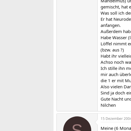
Mandelmus) und
gemischt, hat 
Was soll ich d
Er hat Neuroder
anfangen.
Außerdem haben
Habe Wasser (l
Löffel nimmt er
(bzw. aus ?)
Habt ihr vielle
Achso noch was
Ich stille ihn
mir auch überle
die 1 er mit M
Also vielen Da
Sind ja doch e
Gute Nacht und
Nilchen
15 Dezember 200
S
Meine (6 Monat