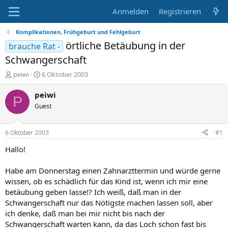
Anmelden
Registrieren
Komplikationen, Frühgeburt und Fehlgeburt
örtliche Betäubung in der
brauche Rat -
Schwangerschaft
E
E
peiwi
6 Oktober 2003
r
r
s
s
peiwi
P
t
t
Guest
e
e
l
l
l
l
6 Oktober 2003
#1
e
t
r
a
Hallo!
m
Habe am Donnerstag einen Zahnarzttermin und würde gerne
wissen, ob es schädlich für das Kind ist, wenn ich mir eine
betäubung geben lasse!? Ich weiß, daß man in der
Schwangerschaft nur das Nötigste machen lassen soll, aber
ich denke, daß man bei mir nicht bis nach der
Schwangerschaft warten kann, da das Loch schon fast bis