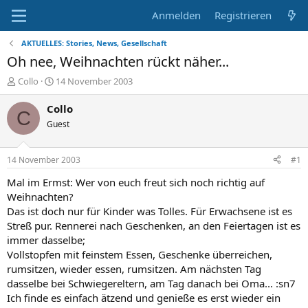
Anmelden
Registrieren
AKTUELLES: Stories, News, Gesellschaft
Oh nee, Weihnachten rückt näher...
E
E
Collo
14 November 2003
r
r
s
s
Collo
C
t
t
Guest
e
e
l
l
l
l
14 November 2003
#1
e
t
r
a
Mal im Ermst: Wer von euch freut sich noch richtig auf
m
Weihnachten?
Das ist doch nur für Kinder was Tolles. Für Erwachsene ist es
Streß pur. Rennerei nach Geschenken, an den Feiertagen ist es
immer dasselbe;
Vollstopfen mit feinstem Essen, Geschenke überreichen,
rumsitzen, wieder essen, rumsitzen. Am nächsten Tag
dasselbe bei Schwiegereltern, am Tag danach bei Oma... :sn7
Ich finde es einfach ätzend und genieße es erst wieder ein