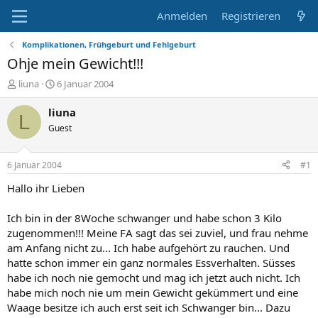
Anmelden
Registrieren
Komplikationen, Frühgeburt und Fehlgeburt
Ohje mein Gewicht!!!
E
E
liuna
6 Januar 2004
r
r
s
s
liuna
L
t
t
Guest
e
e
l
l
l
l
6 Januar 2004
#1
e
t
r
a
Hallo ihr Lieben
m
Ich bin in der 8Woche schwanger und habe schon 3 Kilo
zugenommen!!! Meine FA sagt das sei zuviel, und frau nehme
am Anfang nicht zu... Ich habe aufgehört zu rauchen. Und
hatte schon immer ein ganz normales Essverhalten. Süsses
habe ich noch nie gemocht und mag ich jetzt auch nicht. Ich
habe mich noch nie um mein Gewicht gekümmert und eine
Waage besitze ich auch erst seit ich Schwanger bin... Dazu