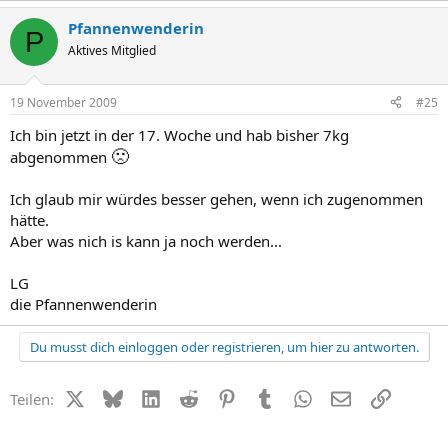
Pfannenwenderin
P
Aktives Mitglied
19 November 2009
#25
Ich bin jetzt in der 17. Woche und hab bisher 7kg
🙁
abgenommen
Ich glaub mir würdes besser gehen, wenn ich zugenommen
hätte.
Aber was nich is kann ja noch werden...
LG
die Pfannenwenderin
Du musst dich einloggen oder registrieren, um hier zu antworten.
X (Twitter)
Bluesky
LinkedIn
Reddit
Pinterest
Tumblr
WhatsApp
E-Mail
Link
Teilen: