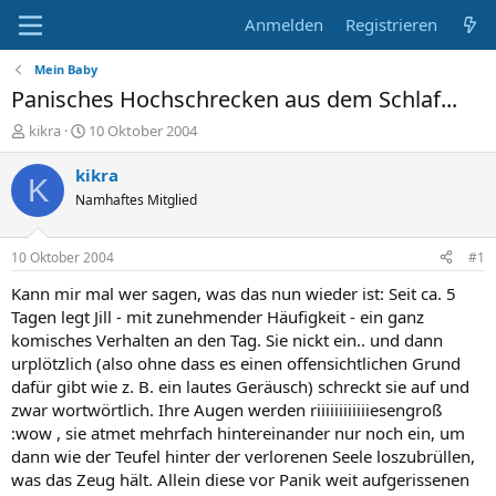
Anmelden
Registrieren
Mein Baby
Panisches Hochschrecken aus dem Schlaf...
E
E
kikra
10 Oktober 2004
r
r
s
s
kikra
K
t
t
Namhaftes Mitglied
e
e
l
l
l
l
10 Oktober 2004
#1
e
t
r
a
Kann mir mal wer sagen, was das nun wieder ist: Seit ca. 5
m
Tagen legt Jill - mit zunehmender Häufigkeit - ein ganz
komisches Verhalten an den Tag. Sie nickt ein.. und dann
urplötzlich (also ohne dass es einen offensichtlichen Grund
dafür gibt wie z. B. ein lautes Geräusch) schreckt sie auf und
zwar wortwörtlich. Ihre Augen werden riiiiiiiiiiiiesengroß
:wow , sie atmet mehrfach hintereinander nur noch ein, um
dann wie der Teufel hinter der verlorenen Seele loszubrüllen,
was das Zeug hält. Allein diese vor Panik weit aufgerissenen