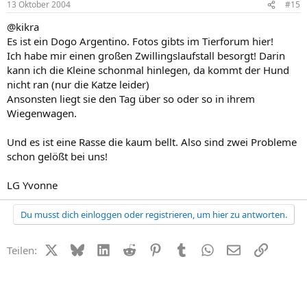
13 Oktober 2004
#15
@kikra
Es ist ein Dogo Argentino. Fotos gibts im Tierforum hier!
Ich habe mir einen großen Zwillingslaufstall besorgt! Darin
kann ich die Kleine schonmal hinlegen, da kommt der Hund
nicht ran (nur die Katze leider)
Ansonsten liegt sie den Tag über so oder so in ihrem
Wiegenwagen.
Und es ist eine Rasse die kaum bellt. Also sind zwei Probleme
schon gelößt bei uns!
LG Yvonne
Du musst dich einloggen oder registrieren, um hier zu antworten.
X (Twitter)
Bluesky
LinkedIn
Reddit
Pinterest
Tumblr
WhatsApp
E-Mail
Link
Teilen: