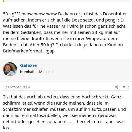
Wenn die Kleine schreit dann geht aber aber auch in ein anders
Zimmer!
50 kg??? :wow :wow :wow Da kann er ja fast das Dosenfutter
LG Yvonne
aufmachen, indem er sich auf die Dose setzt.. und peng! :-D
Was issen das für 'ne Rasse? Mir wird ja schon ganz schlecht
bei dem Gedanken, dass meiner mit seinen 33 kg mal auf
meine Kleine drauftritt, wenn sie in ihrer Wippe auf dem
Boden steht. Aber 50 kg? Da hättest du ja dann ein Kind im
Briefmarkenformat.. :gap
Galaxie
Namhaftes Mitglied
12 Oktober 2004
#12
Tizi hat das auch ab und zu, dass er so hochschreckt. Ganz
schlimm ist es, wenn die Hunde meinen, dass sie im
Schlafzimmer schlafen müssen, um auf ihn aufzupassen und
dann auf einmal loszubellen, weil sie meinen irgendwas
gehört oder gesehen zu haben......... herrjeh, da ist aber was
los.