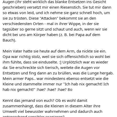
Augen (ihr steht wirklich das blanke Entsetzen ins Gesicht
geschrieben) versetzt mir einen Riesenstich. Sie tut mir dann
so etwas von leid, und ich nehme sie ganz schnell hoch, um
sie zu trösten. Diese "Attacken" bekommt sie an den
verschiedensten Orten - mal in ihrer Wippe, in der sie
tagsüber so gerne sitzt und schaut und auch, wenn wir sie
dicht bei uns am Körper haben (z. B. bei Papa auf dem
Bauch).
Mein Vater hatte sie heute auf dem Arm, da nickte sie ein.
Opa war richtig stolz, weil sie sich offensichtlich so wohl bei
ihm fühlte, dass sie einduselte. :] Urplötzlich war es wieder
da: Sie erschreckte sich tierisch, weitete die Augen vor
Entsetzen und fing dann an zu brüllen, was die Lunge hergab.
Mein armer Paps.. war mindestens ebenso entsetzt wie die
Kleine und stammelte immer nur "Ich hab nix gemacht! Ich
hab nix gemacht!" :hae? :hae? :hae? 8o
Kennt das jemand von euch? Ob es wohl damit
zusammenhängt, dass die Kleinen in diesem Alter ihre
Umwelt viel bewusster wahrnehmen und dadurch auch
entsprechend sensibler reagieren?