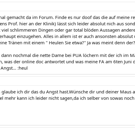
al gemacht da im Forum. Finde es nur doof das die auf meine rea
ens Prof. hier an der Klinik) lässt sich leider absolut nich aus s
viel schlimmeren Dingen oder gar total blöden Aussagen andere
erhaupt einzugehen. Alles in allem ist er auch ansonsten absolut 
eine Tränen mit einem " Heulen Sie etwa?" Ja was meint denn der?
ann nochmal die nette Dame bei PUA löchern mit der ich im Mär
, was der online doc antwortet und was meine FA am 6ten Juni da
 Angst... :heul
 glaube ich dir das du Angst hast.Wünsche dir und deiner Maus al
el mehr kann ich leider nicht sagen,da ich selber von sowas noch 