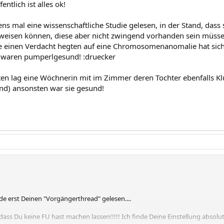
fentlich ist alles ok!
ns mal eine wissenschaftliche Studie gelesen, in der Stand, dass 
eisen können, diese aber nicht zwingend vorhanden sein müssen! 
e einen Verdacht hegten auf eine Chromosomenanomalie hat sich 
r waren pumperlgesund! :druecker
ten lag eine Wöchnerin mit im Zimmer deren Tochter ebenfalls Kl
nd) ansonsten war sie gesund!
de erst Deinen "Vorgängerthread" gelesen....
dass Du keine FU hast machen lassen!!!!! Ich finde Deine Einstellung absol