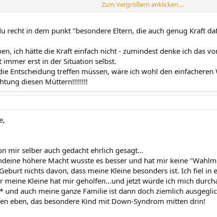
Zum Vergrößern anklicken....
wirklich alle Daumen, Zehen etc., dass Dein Zwerg nicht Schlimmes hat.
 nicht, ob Dir das helfen könnte, aber wenn Du magst können wir gern mal tel
 du recht in dem punkt "besondere Eltern, die auch genug Kraft da
r eine wunderbare Maus mit Trisomie 21... Wenn Du möchtest schreib mir n
schaffst das! Besondere Kinder kommen immer nur zu besonderen Eltern, d
n, ich hätte die Kraft einfach nicht - zumindest denke ich das vo
 immer erst in der Situation selbst.
 die Entscheidung treffen müssen, wäre ich wohl den einfacheren
Grüsse Lys
htung diesen Müttern!!!!!!!!
e,
on mir selber auch gedacht ehrlich gesagt...
endeine höhere Macht wusste es besser und hat mir keine "Wahlmög
Geburt nichts davon, dass meine Kleine besonders ist. Ich fiel in e
r meine Kleine hat mir geholfen...und jetzt würde ich mich durch
* und auch meine ganze Familie ist dann doch ziemlich ausgeglic
fen eben, das besondere Kind mit Down-Syndrom mitten drin!