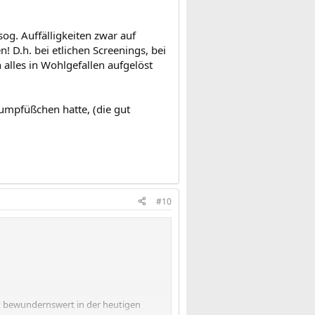
sog. Auffälligkeiten zwar auf
D.h. bei etlichen Screenings, bei
alles in Wohlgefallen aufgelöst
umpfüßchen hatte, (die gut
#10
ut bewundernswert in der heutigen