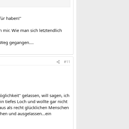
efonieren...
für haben!"
e pn, dann bekommst meine Telnr.
ie auch genug Kraft dafür haben!
n mir. Wie man sich letztendlich
 Weg gegangen....
#11
lichkeit" gelassen, will sagen, ich
in tiefes Loch und wollte gar nicht
aus als recht glücklichen Menschen
hen und ausgelassen...ein