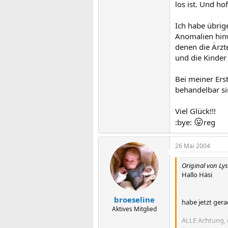
los ist. Und hof
Ich habe übrige
Anomalien hinw
denen die Ärzt
und die Kinde
Bei meiner Ers
behandelbar si
Viel Glück!!!
😛
:bye:
reg
26 Mai 2004
Original von Lys
Hallo Häsi
broeseline
habe jetzt gera
Aktives Mitglied
ALLE Achtung, 