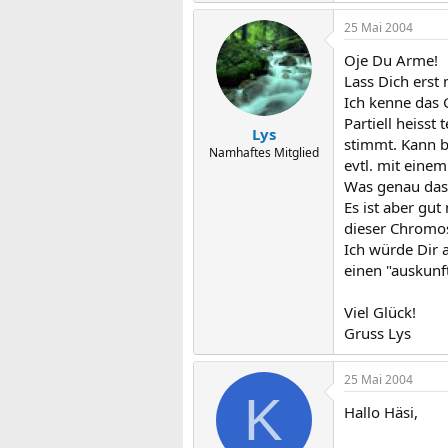
25 Mai 2004
Oje Du Arme!
Lass Dich erst 
Ich kenne das 
Partiell heiss
Lys
stimmt. Kann b
Namhaftes Mitglied
evtl. mit eine
Was genau das 
Es ist aber gu
dieser Chromo
Ich würde Dir 
einen "auskunf
Viel Glück!
Gruss Lys
25 Mai 2004
K
Hallo Häsi,