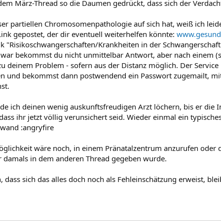
dem März-Thread so die Daumen gedrückt, dass sich der Verdacht i
er partiellen Chromosomenpathologie auf sich hat, weiß ich leider
ink gepostet, der dir eventuell weiterhelfen könnte:
www.gesundh
ik "Risikoschwangerschaften/Krankheiten in der Schwangerschaft
 Zwar bekommst du nicht unmittelbar Antwort, aber nach einem (
zu deinem Problem - sofern aus der Distanz möglich. Der Service i
eren und bekommst dann postwendend ein Passwort zugemailt, mi
st.
 ich deinen wenig auskunftsfreudigen Arzt löchern, bis er die In
dass ihr jetzt völlig verunsichert seid. Wieder einmal ein typische
 :wand :angryfire
öglichkeit wäre noch, in einem Pränatalzentrum anzurufen oder 
ir damals in dem anderen Thread gegeben wurde.
dass sich das alles doch noch als Fehleinschätzung erweist, blei