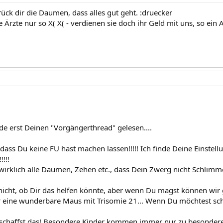
rück dir die Daumen, dass alles gut geht. :druecker
rzte nur so X( X( - verdienen sie doch ihr Geld mit uns, so ein A......
de erst Deinen "Vorgängerthread" gelesen....
dass Du keine FU hast machen lassen!!!!! Ich finde Deine Einstel
!!!!
 wirklich alle Daumen, Zehen etc., dass Dein Zwerg nicht Schlimm
 nicht, ob Dir das helfen könnte, aber wenn Du magst können wir 
r eine wunderbare Maus mit Trisomie 21... Wenn Du möchtest s
schaffst das! Besondere Kinder kommen immer nur zu besonderen