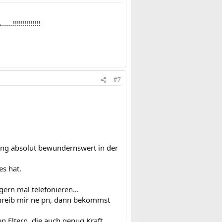
!!!!!!!!!!!!!!
#7
lung absolut bewundernswert in der
es hat.
gern mal telefonieren...
chreib mir ne pn, dann bekommst
 Eltern, die auch genug Kraft