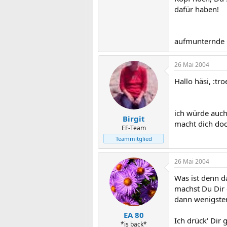
dafür haben!
aufmunternde 
26 Mai 2004
Hallo häsi, :tro
ich würde auch
Birgit
macht dich doch
EF-Team
Teammitglied
26 Mai 2004
Was ist denn da
machst Du Dir 
dann wenigsten
EA 80
Ich drück' Dir
*is back*