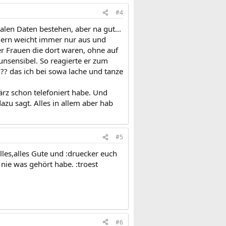
#4
len Daten bestehen, aber na gut...
ondern weicht immer nur aus und
r Frauen die dort waren, ohne auf
unsensibel. So reagierte er zum
?? das ich bei sowa lache und tanze
z schon telefoniert habe. Und
zu sagt. Alles in allem aber hab
#5
les,alles Gute und :druecker euch
nie was gehört habe. :troest
#6