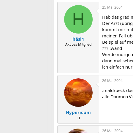
25 Mai 2004
H
Hab das grad m
Der Arzt (übrig
kommt mir mit 
meinen Fall üb
häsi1
Beispiel auf m
Aktives Mitglied
??? :wand
Werde morgen d
dann mal sehen
ich einfach nur
26 Mai 2004
:maldrueck das
alle Daumen.Vi
Hypericum
:-)
26 Mai 2004