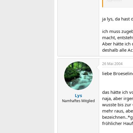
Zeit!!!!!!!!
Ich drücke Dir 
Ich weiss jetzt
ja lys, da hast
Ich habe selbe
Kopf hoch, Du 
ich muss zugebe
macht, entsteht
Aber hätte ich
aufmunternde 
deshalb alle Ac
26 Mai 2004
liebe Broeselin
das hätte ich v
Lys
naja, aber irg
Namhaftes Mitglied
wusste bis zur 
mehr raus, abe
bezeichnen..*g
fröhlicher Hau