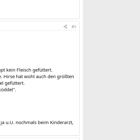
#5
t kein Fleisch gefüttert.
e. Hirse hat wohl auch den größten
l gefüttert.
köddel".
h ja u.U. nochmals beim Kinderarzt,