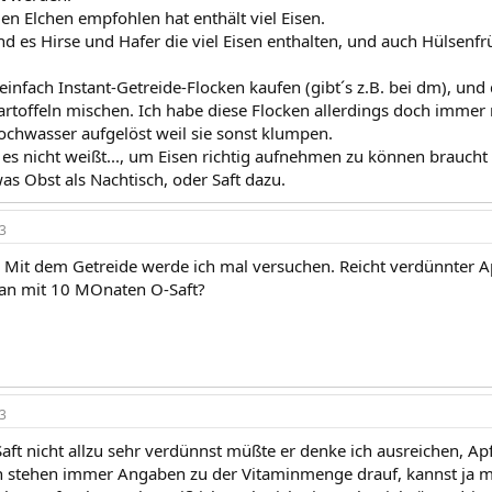
en Elchen empfohlen hat enthält viel Eisen.
nd es Hirse und Hafer die viel Eisen enthalten, und auch Hülsenfrü
einfach Instant-Getreide-Flocken kaufen (gibt´s z.B. bei dm), und 
toffeln mischen. Ich habe diese Flocken allerdings doch immer 
ochwasser aufgelöst weil sie sonst klumpen.
u es nicht weißt..., um Eisen richtig aufnehmen zu können braucht 
as Obst als Nachtisch, oder Saft dazu.
3
 Mit dem Getreide werde ich mal versuchen. Reicht verdünnter A
man mit 10 MOnaten O-Saft?
3
t nicht allzu sehr verdünnst müßte er denke ich ausreichen, Apfel
 stehen immer Angaben zu der Vitaminmenge drauf, kannst ja m