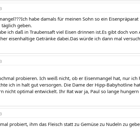
3
nmangel???Ich habe damals für meinen Sohn so ein Eisenpräpar
 täglich geben.
e ich daß in Traubensaft viel Eisen drinnen ist.Es gibt doch von 
icher eisenhaltige Getränke dabei.Das würde ich dann mal versuch
3
ochmal probieren. Ich weiß nicht, ob er Eisenmangel hat, nur ic
e ich in halt gut versorgen. Die Dame der Hipp-Babyhotline ha
n nicht optimal entwickelt. Ihr Rat war ja, Paul so lange hungern zu
3
mal probiert, ihm das Fleisch statt zu Gemüse zu Nudeln zu geb