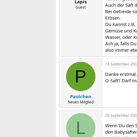
Lapis
Auch der Saft d
Guest
Bei Getreide si
Erbsen.
Du kannst z.B. 
Gemüse und Kar
Wasser, oder K
Ach ja, falls D
also immer etw
18 September 200
P
Danke erstmal.
O-Saft? Darf 
Paulchen
Neues Mitglied
20 September 200
L
Wenn Du den Saf
den Babysäften