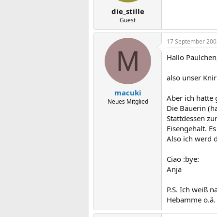
die_stille
Guest
17 September 200
M
Hallo Paulchen
also unser Knir
macuki
Aber ich hatte
Neues Mitglied
Die Bäuerin (ha
Stattdessen zu
Eisengehalt. Es
Also ich werd 
Ciao :bye:
Anja
P.S. Ich weiß n
Hebamme o.ä. 