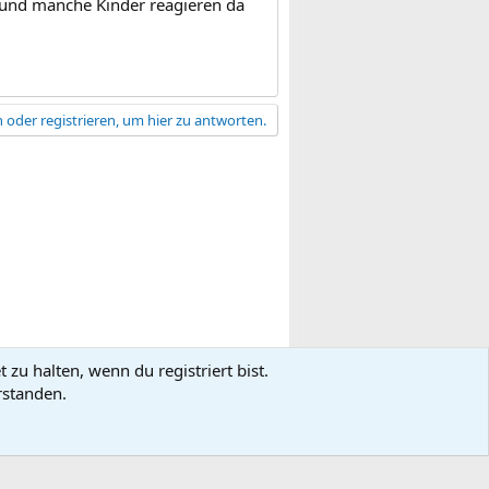
in und manche Kinder reagieren da
 oder registrieren, um hier zu antworten.
zu halten, wenn du registriert bist.
gsbedingungen
Datenschutz
Hilfe
R
rstanden.
S
S