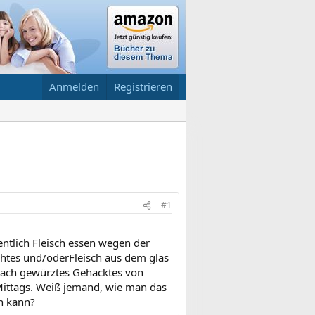
Anmelden
Registrieren
#1
ntlich Fleisch essen wegen der
chtes und/oderFleisch aus dem glas
hwach gewürztes Gehacktes von
 Mittags. Weiß jemand, wie man das
n kann?