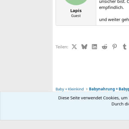
unsicher bist. 
empfindlich.
Lapis
Guest
und weiter geht
X (Twitter)
Bluesky
LinkedIn
Reddit
Pinter
Teilen:
Baby + Kleinkind
Babynahrung + Baby
Diese Seite verwendet Cookies, um I
Durch di