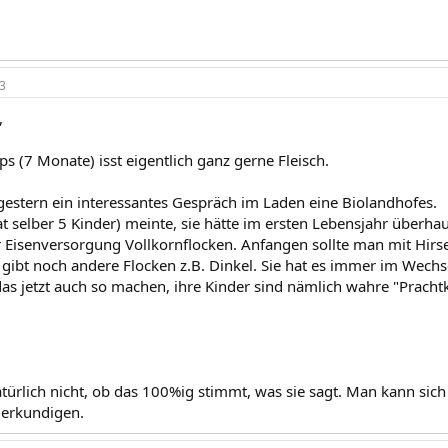
3
,
ps (7 Monate) isst eigentlich ganz gerne Fleisch.
 gestern ein interessantes Gespräch im Laden eine Biolandhofes.
t selber 5 Kinder) meinte, sie hätte im ersten Lebensjahr überhaup
r Eisenversorgung Vollkornflocken. Anfangen sollte man mit Hirs
 gibt noch andere Flocken z.B. Dinkel. Sie hat es immer im Wechse
das jetzt auch so machen, ihre Kinder sind nämlich wahre "Pracht
atürlich nicht, ob das 100%ig stimmt, was sie sagt. Man kann sic
erkundigen.