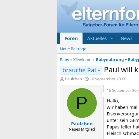
Foren
Aktuelles
News
Neue Beiträge
Baby + Kleinkind
Babynahrung + Baby
Paul will 
brauche Rat -
E
E
Paulchen
16 September 2003
r
r
s
s
16 September 200
t
t
P
Hallo,
e
e
l
l
wir haben mal 
l
l
Eisenversorgun
e
t
unter sein GEm
Paulchen
r
a
Papas teller h
m
Neues Mitglied
Fleisch schma