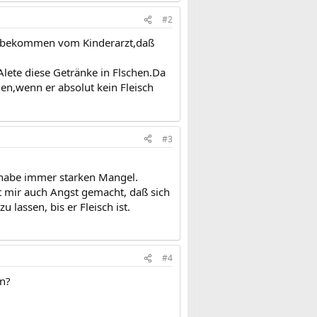
#2
at bekommen vom Kinderarzt,daß
Alete diese Getränke in Flschen.Da
en,wenn er absolut kein Fleisch
#3
h habe immer starken Mangel.
t mir auch Angst gemacht, daß sich
 lassen, bis er Fleisch ist.
#4
en?