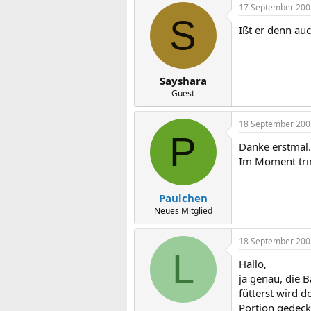
17 September 200
S
Ißt er denn auc
Sayshara
Guest
18 September 200
P
Danke erstmal.
Im Moment trink
Paulchen
Neues Mitglied
18 September 200
L
Hallo,
ja genau, die 
fütterst wird d
Portion gedeck