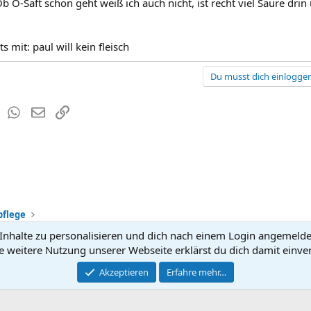
Ob O-Saft schon geht weiß ich auch nicht, ist recht viel Säure dr
s mit: paul will kein fleisch
Du musst dich einloggen
est
Tumblr
WhatsApp
E-Mail
Link
pflege
nhalte zu personalisieren und dich nach einem Login angemeldet 
Kontakt
Nutzun
e weitere Nutzung unserer Webseite erklärst du dich damit einve
®
Community platform by XenForo
Akzeptieren
Erfahre mehr…
© 2010-2026 XenForo Ltd.