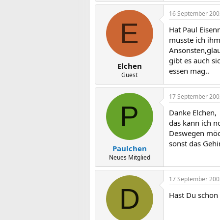
16 September 200
E
Hat Paul Eise
musste ich ihm
Ansonsten,glaub
gibt es auch s
Elchen
essen mag..
Guest
17 September 200
P
Danke Elchen,
das kann ich n
Deswegen möcht
sonst das Gehir
Paulchen
Neues Mitglied
17 September 200
D
Hast Du schon 