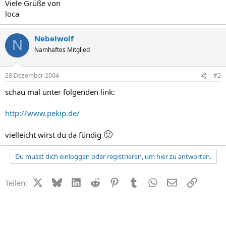
Viele Grüße von
loca
Nebelwolf
N
Namhaftes Mitglied
28 Dezember 2004
#2
schau mal unter folgenden link:
http://www.pekip.de/
🙂
vielleicht wirst du da fündig
Du musst dich einloggen oder registrieren, um hier zu antworten.
X (Twitter)
Bluesky
LinkedIn
Reddit
Pinterest
Tumblr
WhatsApp
E-Mail
Link
Teilen: