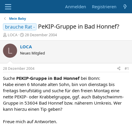
Anmelden
Registrieren
Mein Baby
PeKIP-Gruppe in Bad Honnef?
brauche Rat -
E
E
LOCA
28 Dezember 2004
r
r
s
s
LOCA
L
t
t
Neues Mitglied
e
e
l
l
l
l
28 Dezember 2004
#1
e
t
r
a
Suche
PEKIP-Gruppe in Bad Honnef
bei Bonn:
m
Habe einen 6 Monate alten Sohn, bin von dienstags bis
freitags berufstätig und suche für den freien Montag eine
nette PEKIP- oder Krabbelgruppe, ggf. auch Babyschwimm-
Gruppe in 53604 Bad Honnef bzw. näherem Umkreis. Wer
kann hierzu einen Tip geben?
Freue mich auf Antworten.