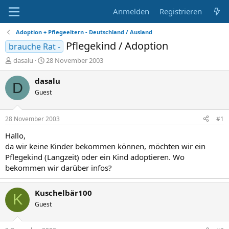
Anmelden
Registrieren
Adoption + Pflegeeltern - Deutschland / Ausland
Pflegekind / Adoption
brauche Rat -
E
E
dasalu
28 November 2003
r
r
s
s
dasalu
D
t
t
Guest
e
e
l
l
l
l
28 November 2003
#1
e
t
r
a
Hallo,
m
da wir keine Kinder bekommen können, möchten wir ein
Pflegekind (Langzeit) oder ein Kind adoptieren. Wo
bekommen wir darüber infos?
Kuschelbär100
K
Guest