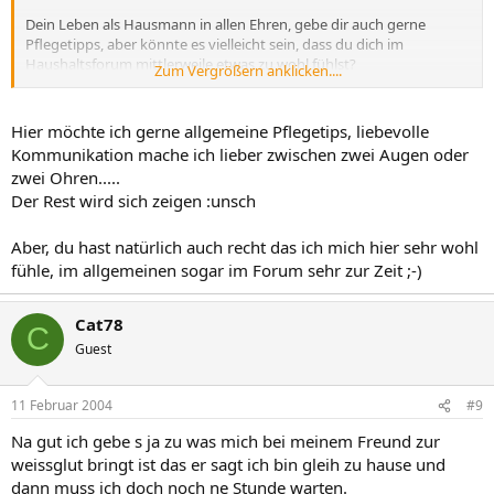
Dein Leben als Hausmann in allen Ehren, gebe dir auch gerne
Pflegetipps, aber könnte es vielleicht sein, dass du dich im
Haushaltsforum mittlerweile etwas zu wohl fühlst?
Zum Vergrößern anklicken....
Gehört dieser thread nicht eher in liebevolle Kommunikation?
Hier möchte ich gerne allgemeine Pflegetips, liebevolle
Sollte ich mich irren, dann erläutere doch mal näher, was du gerne
Kommunikation mache ich lieber zwischen zwei Augen oder
für Pflegetipps hättest.
zwei Ohren.....
Der Rest wird sich zeigen :unsch
Mischhaut, alternde Haut, Problemhaut?
Schuppen, fettige Haare, gefärbte Haare?
Aber, du hast natürlich auch recht das ich mich hier sehr wohl
Oder mehr so in die Richtung: welches Spülmittel pflegt die Hände
fühle, im allgemeinen sogar im Forum sehr zur Zeit ;-)
schon beim Spülen?
Idgie, etwas verwirrt, aber natürlich immer noch rettungslos
Cat78
C
verliebt
Guest
11 Februar 2004
#9
Na gut ich gebe s ja zu was mich bei meinem Freund zur
weissglut bringt ist das er sagt ich bin gleih zu hause und
dann muss ich doch noch ne Stunde warten.