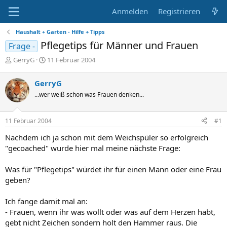
Anmelden
Registrieren
Haushalt + Garten - Hilfe + Tipps
Pflegetips für Männer und Frauen
Frage -
E
E
GerryG
11 Februar 2004
r
r
s
s
GerryG
t
t
...wer weiß schon was Frauen denken...
e
e
l
l
l
l
11 Februar 2004
#1
e
t
r
a
Nachdem ich ja schon mit dem Weichspüler so erfolgreich
m
"gecoached" wurde hier mal meine nächste Frage:
Was für "Pflegetips" würdet ihr für einen Mann oder eine Frau
geben?
Ich fange damit mal an:
- Frauen, wenn ihr was wollt oder was auf dem Herzen habt,
gebt nicht Zeichen sondern holt den Hammer raus. Die