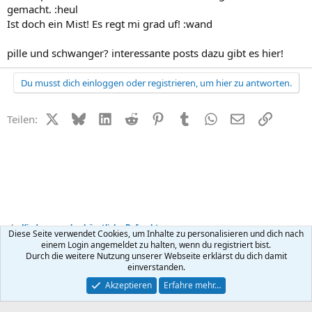
gemacht. :heul
Ist doch ein Mist! Es regt mi grad uf! :wand
pille und schwanger? interessante posts dazu gibt es hier!
Du musst dich einloggen oder registrieren, um hier zu antworten.
X (Twitter)
Bluesky
LinkedIn
Reddit
Pinterest
Tumblr
WhatsApp
E-Mail
Link
Teilen:
Kinderwunsch + künstliche Befruchtung
Diese Seite verwendet Cookies, um Inhalte zu personalisieren und dich nach
einem Login angemeldet zu halten, wenn du registriert bist.
Durch die weitere Nutzung unserer Webseite erklärst du dich damit
Kontakt
Nutzungsbedingungen
Datenschutz
Hilfe
R
einverstanden.
S
S
®
Community platform by XenForo
© 2010-2026 XenForo Ltd.
Akzeptieren
Erfahre mehr…