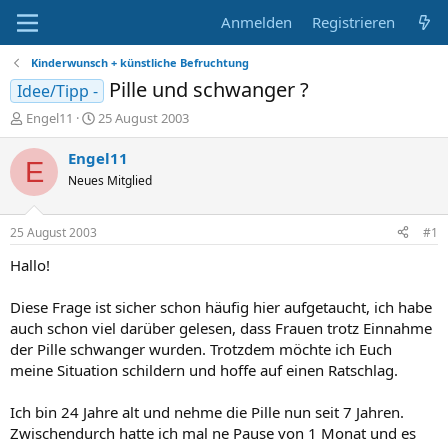
Anmelden
Registrieren
Kinderwunsch + künstliche Befruchtung
Pille und schwanger ?
Idee/Tipp -
E
E
Engel11
25 August 2003
r
r
s
s
Engel11
E
t
t
Neues Mitglied
e
e
l
l
l
l
25 August 2003
#1
e
t
r
a
Hallo!
m
Diese Frage ist sicher schon häufig hier aufgetaucht, ich habe
auch schon viel darüber gelesen, dass Frauen trotz Einnahme
der Pille schwanger wurden. Trotzdem möchte ich Euch
meine Situation schildern und hoffe auf einen Ratschlag.
Ich bin 24 Jahre alt und nehme die Pille nun seit 7 Jahren.
Zwischendurch hatte ich mal ne Pause von 1 Monat und es