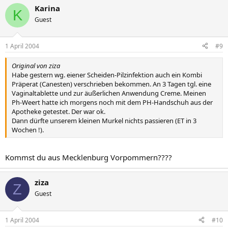
Karina
K
Guest
1 April 2004
#9
Original von ziza
Habe gestern wg. eiener Scheiden-Pilzinfektion auch ein Kombi
Präperat (Canesten) verschrieben bekommen. An 3 Tagen tgl. eine
Vaginaltablette und zur äußerlichen Anwendung Creme. Meinen
Ph-Weert hatte ich morgens noch mit dem PH-Handschuh aus der
Apotheke getestet. Der war ok.
Dann dürfte unserem kleinen Murkel nichts passieren (ET in 3
Wochen !).
Kommst du aus Mecklenburg Vorpommern????
ziza
Z
Guest
1 April 2004
#10