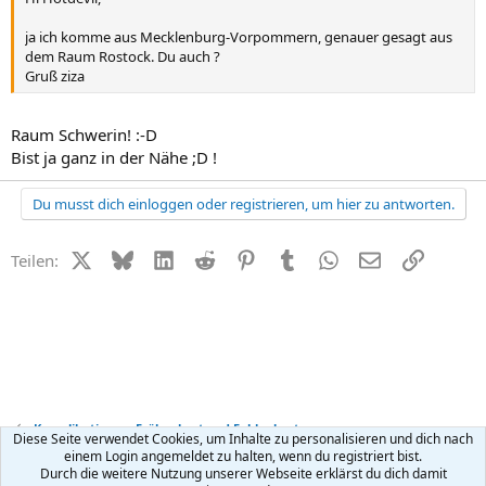
ja ich komme aus Mecklenburg-Vorpommern, genauer gesagt aus
dem Raum Rostock. Du auch ?
Gruß ziza
Raum Schwerin! :-D
Bist ja ganz in der Nähe ;D !
Du musst dich einloggen oder registrieren, um hier zu antworten.
X (Twitter)
Bluesky
LinkedIn
Reddit
Pinterest
Tumblr
WhatsApp
E-Mail
Link
Teilen:
Komplikationen, Frühgeburt und Fehlgeburt
Diese Seite verwendet Cookies, um Inhalte zu personalisieren und dich nach
einem Login angemeldet zu halten, wenn du registriert bist.
Durch die weitere Nutzung unserer Webseite erklärst du dich damit
Kontakt
Nutzungsbedingungen
Datenschutz
Hilfe
R