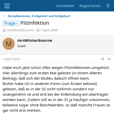
Anmelden
Registrieren
Komplikationen, Frühgeburt und Fehlgeburt
Pilzinfektion
Frage -
E
E
mrsWinterbourne
1 April 2004
r
r
s
s
mrsWinterbourne
M
t
t
Guest
e
e
l
l
l
l
1 April 2004
#1
e
t
r
a
Habe mich jetzt schön öfter wegen Pilzinfektionen umgehört.
m
Hier allerdings zum ersten Mal gelesen (in einem älteren
Beitrag), daß sich der MuMu daduch öffnen kann.
Bisher habe ich in anderen Foren (von Ärzten betreut)
gelesen, daß es in der SS nicht schlimm sondern nur
unangenehm ist und erst bei der Entbindung evt übertragen
werden kann. Zudem soll es in der SS ja häufiger vokommen,
teilweise sogar ohne Beschwerden, so daß manche Frauen es
gar nicht erst merken.