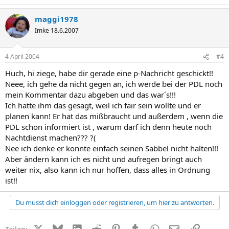
maggi1978
Imke 18.6.2007
4 April 2004
#4
Huch, hi ziege, habe dir gerade eine p-Nachricht geschickt!!
Neee, ich gehe da nicht gegen an, ich werde bei der PDL noch
mein Kommentar dazu abgeben und das war´s!!!
Ich hatte ihm das gesagt, weil ich fair sein wollte und er
planen kann! Er hat das mißbraucht und außerdem , wenn die
PDL schon informiert ist , warum darf ich denn heute noch
Nachtdienst machen??? ?(
Nee ich denke er konnte einfach seinen Sabbel nicht halten!!!
Aber ändern kann ich es nicht und aufregen bringt auch
weiter nix, also kann ich nur hoffen, dass alles in Ordnung
ist!!
Du musst dich einloggen oder registrieren, um hier zu antworten.
X (Twitter)
Bluesky
LinkedIn
Reddit
Pinterest
Tumblr
WhatsApp
E-Mail
Link