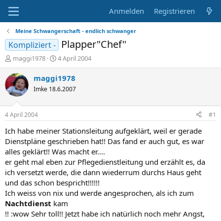
Anmelden
Registrieren
Meine Schwangerschaft - endlich schwanger
Plapper"Chef"
Kompliziert -
E
E
maggi1978
4 April 2004
r
r
s
s
maggi1978
t
t
Imke 18.6.2007
e
e
l
l
l
l
4 April 2004
#1
e
t
r
a
Ich habe meiner Stationsleitung aufgeklärt, weil er gerade
m
Dienstpläne geschrieben hat!! Das fand er auch gut, es war
alles geklärt!! Was macht er....
er geht mal eben zur Pflegedienstleitung und erzählt es, da
ich versetzt werde, die dann wiederrum durchs Haus geht
und das schon bespricht!!!!!!
Ich weiss von nix und werde angesprochen, als ich zum
Nachtdienst
kam
!! :wow Sehr toll!! Jetzt habe ich natürlich noch mehr Angst,