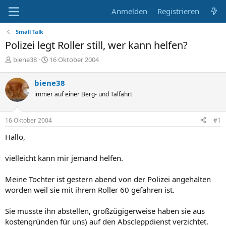
Anmelden
Registrieren
Small Talk
Polizei legt Roller still, wer kann helfen?
E
E
biene38
16 Oktober 2004
r
r
s
s
biene38
t
t
immer auf einer Berg- und Talfahrt
e
e
l
l
l
l
16 Oktober 2004
#1
e
t
r
a
Hallo,
m
vielleicht kann mir jemand helfen.
Meine Tochter ist gestern abend von der Polizei angehalten
worden weil sie mit ihrem Roller 60 gefahren ist.
Sie musste ihn abstellen, großzügigerweise haben sie aus
kostengründen für uns) auf den Abscleppdienst verzichtet.