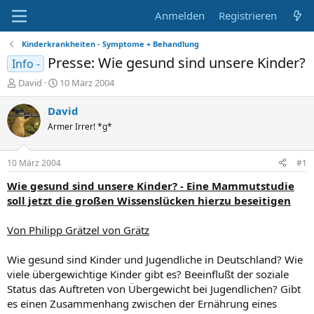
Anmelden
Registrieren
Kinderkrankheiten - Symptome + Behandlung
Presse: Wie gesund sind unsere Kinder?
Info -
E
E
David
10 März 2004
r
r
s
s
David
t
t
Armer Irrer! *g*
e
e
l
l
l
l
10 März 2004
#1
e
t
r
a
Wie gesund sind unsere Kinder? - Eine Mammutstudie
m
soll jetzt die großen Wissenslücken hierzu beseitigen
Von Philipp Grätzel von Grätz
Wie gesund sind Kinder und Jugendliche in Deutschland? Wie
viele übergewichtige Kinder gibt es? Beeinflußt der soziale
Status das Auftreten von Übergewicht bei Jugendlichen? Gibt
es einen Zusammenhang zwischen der Ernährung eines