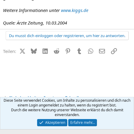
Weitere Informationen unter
www.kiggs.de
Quele: Ärzte Zeitung, 10.03.2004
Du musst dich einloggen oder registrieren, um hier zu antworten.
X (Twitter)
Bluesky
LinkedIn
Reddit
Pinterest
Tumblr
WhatsApp
E-Mail
Link
Teilen:
Kinderkrankheiten - Symptome + Behandlung
Diese Seite verwendet Cookies, um Inhalte zu personalisieren und dich nach
einem Login angemeldet zu halten, wenn du registriert bist.
Durch die weitere Nutzung unserer Webseite erklärst du dich damit
Kontakt
Nutzungsbedingungen
Datenschutz
Hilfe
R
einverstanden.
S
S
®
Community platform by XenForo
© 2010-2026 XenForo Ltd.
Akzeptieren
Erfahre mehr…