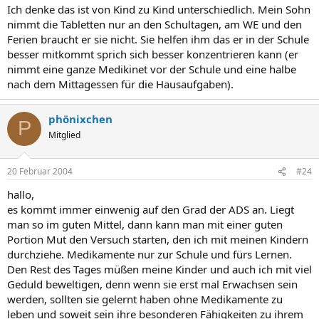
:bye:Cordu :bye:
Ich denke das ist von Kind zu Kind unterschiedlich. Mein Sohn
nimmt die Tabletten nur an den Schultagen, am WE und den
Ferien braucht er sie nicht. Sie helfen ihm das er in der Schule
besser mitkommt sprich sich besser konzentrieren kann (er
nimmt eine ganze Medikinet vor der Schule und eine halbe
nach dem Mittagessen für die Hausaufgaben).
phönixchen
P
Mitglied
20 Februar 2004
#24
hallo,
es kommt immer einwenig auf den Grad der ADS an. Liegt
man so im guten Mittel, dann kann man mit einer guten
Portion Mut den Versuch starten, den ich mit meinen Kindern
durchziehe. Medikamente nur zur Schule und fürs Lernen.
Den Rest des Tages müßen meine Kinder und auch ich mit viel
Geduld beweltigen, denn wenn sie erst mal Erwachsen sein
werden, sollten sie gelernt haben ohne Medikamente zu
leben und soweit sein ihre besonderen Fähigkeiten zu ihrem