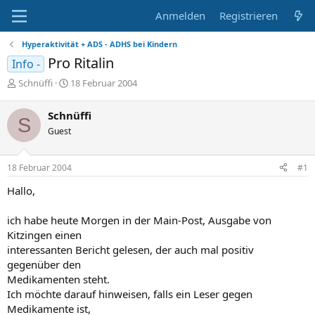
Anmelden
Registrieren
Hyperaktivität + ADS - ADHS bei Kindern
Pro Ritalin
Info -
E
E
Schnüffi
18 Februar 2004
r
r
s
s
Schnüffi
S
t
t
Guest
e
e
l
l
l
l
18 Februar 2004
#1
e
t
r
a
Hallo,
m
ich habe heute Morgen in der Main-Post, Ausgabe von
Kitzingen einen
interessanten Bericht gelesen, der auch mal positiv
gegenüber den
Medikamenten steht.
Ich möchte darauf hinweisen, falls ein Leser gegen
Medikamente ist,