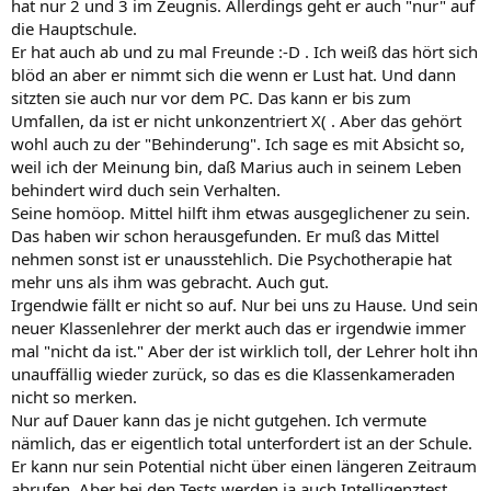
hat nur 2 und 3 im Zeugnis. Allerdings geht er auch "nur" auf
die Hauptschule.
Er hat auch ab und zu mal Freunde :-D . Ich weiß das hört sich
blöd an aber er nimmt sich die wenn er Lust hat. Und dann
sitzten sie auch nur vor dem PC. Das kann er bis zum
Umfallen, da ist er nicht unkonzentriert X( . Aber das gehört
wohl auch zu der "Behinderung". Ich sage es mit Absicht so,
weil ich der Meinung bin, daß Marius auch in seinem Leben
behindert wird duch sein Verhalten.
Seine homöop. Mittel hilft ihm etwas ausgeglichener zu sein.
Das haben wir schon herausgefunden. Er muß das Mittel
nehmen sonst ist er unausstehlich. Die Psychotherapie hat
mehr uns als ihm was gebracht. Auch gut.
Irgendwie fällt er nicht so auf. Nur bei uns zu Hause. Und sein
neuer Klassenlehrer der merkt auch das er irgendwie immer
mal "nicht da ist." Aber der ist wirklich toll, der Lehrer holt ihn
unauffällig wieder zurück, so das es die Klassenkameraden
nicht so merken.
Nur auf Dauer kann das je nicht gutgehen. Ich vermute
nämlich, das er eigentlich total unterfordert ist an der Schule.
Er kann nur sein Potential nicht über einen längeren Zeitraum
abrufen. Aber bei den Tests werden ja auch Intelligenztest