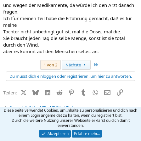
und wegen der Medikamente, da würde ich den Arzt danach
fragen.
Ich f´ür meinen Teil habe die Erfahrung gemacht, daß es für
meine
Tochter nicht unbedingt gut ist, mal die Dosis, mal die.
Sie braucht jeden Tag die selbe Menge, sonst ist sie total
durch den Wind,
aber es kommt auf den Menschen selbst an.
Letzte
1 von 2
Nächste
Du musst dich einloggen oder registrieren, um hier zu antworten.
X (Twitter)
Bluesky
LinkedIn
Reddit
Pinterest
Tumblr
WhatsApp
E-Mail
Link
Teilen:
Hyperaktivität + ADS - ADHS bei Kindern
Diese Seite verwendet Cookies, um Inhalte zu personalisieren und dich nach
einem Login angemeldet zu halten, wenn du registriert bist.
Durch die weitere Nutzung unserer Webseite erklärst du dich damit
Kontakt
Nutzungsbedingungen
Datenschutz
Hilfe
R
einverstanden.
S
S
®
Community platform by XenForo
© 2010-2026 XenForo Ltd.
Akzeptieren
Erfahre mehr…