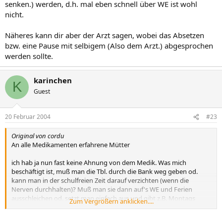
senken.) werden, d.h. mal eben schnell über WE ist wohl
nicht.
Näheres kann dir aber der Arzt sagen, wobei das Absetzen
bzw. eine Pause mit selbigem (Also dem Arzt.) abgesprochen
werden sollte.
karinchen
K
Guest
20 Februar 2004
#23
Original von cordu
An alle Medikamenten erfahrene Mütter
ich hab ja nun fast keine Ahnung von dem Medik. Was mich
beschäftigt ist, muß man die Tbl. durch die Bank weg geben od.
kann man in der schulfreien Zeit darauf verzichten (wenn die
Nerven durchhalten)? Muß man sie dann auf's WE und Ferien
ausschleichen od. setzt man einfach aus und gibt z.B. Montags
Zum Vergrößern anklicken....
wieder die Tbl. ? Oder ist das von Kind zu Kind unterschiedlich?