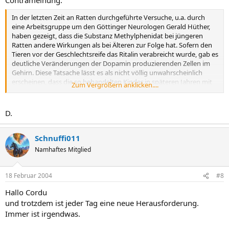
In der letzten Zeit an Ratten durchgeführte Versuche, u.a. durch
eine Arbeitsgruppe um den Göttinger Neurologen Gerald Hüther,
haben gezeigt, dass die Substanz Methylphenidat bei jüngeren
Ratten andere Wirkungen als bei Älteren zur Folge hat. Sofern den
Tieren vor der Geschlechtsreife das Ritalin verabreicht wurde, gab es
deutliche Veränderungen der Dopamin produzierenden Zellen im
Gehirn. Diese Tatsache lässt es als nicht völlig unwahrscheinlich
erscheinen, dass die so behandelten Kinder in späteren Jahren mit
Zum Vergrößern anklicken....
einer erhöhten Wahrscheinlichkeit an Parkinson erkranken
könnten. Allerdings muss dabei berücksichtigt werden, dass die
Ergebnisse von Tierexperimenten nur bedingt auf den Menschen
D.
übertragbar sind. Da die bisher medikamentös behandelten Kinder
zur Zeit nicht älter als rund 20 Jahre alt sind, liegen natürlich dort
noch keinerlei Erfahrungen vor.
Schnuffi011
Namhaftes Mitglied
18 Februar 2004
#8
Hallo Cordu
und trotzdem ist jeder Tag eine neue Herausforderung.
Immer ist irgendwas.