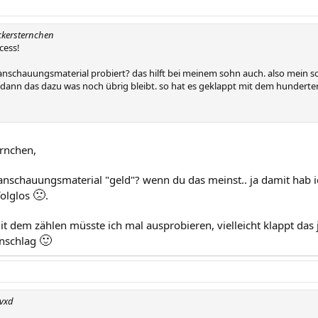
ckersternchen
cess!
 anschauungsmaterial probiert? das hilft bei meinem sohn auch. also mein 
dann das dazu was noch übrig bleibt. so hat es geklappt mit dem hundert
ernchen,
anschauungsmaterial "geld"? wenn du das meinst.. ja damit hab ic
🙁
rfolglos
.
dem zählen müsste ich mal ausprobieren, vielleicht klappt das ja
🙂
enschlag
svxd