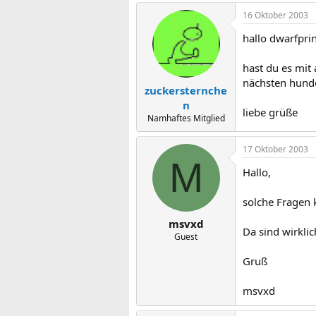
16 Oktober 2003
hallo dwarfpri
hast du es mit
nächsten hunde
zuckersternche
n
liebe grüße
Namhaftes Mitglied
17 Oktober 2003
M
Hallo,
solche Fragen 
msvxd
Da sind wirklic
Guest
Gruß
msvxd