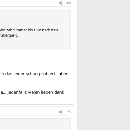
#4
sohn zählt immer bis zum nächsten
erübergang.
h das leider schon probiert.. aber
... jedenfalls vielen lieben dank
#5