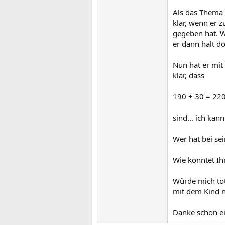
Als das Thema 
klar, wenn er 
gegeben hat. W
er dann halt d
Nun hat er mit
klar, dass
190 + 30 = 22
sind... ich kan
Wer hat bei se
Wie konntet Ih
Würde mich tota
mit dem Kind n
Danke schon e