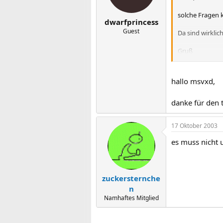
solche Fragen k
dwarfprincess
Guest
Da sind wirklic
Gruß
msvxd
hallo msvxd,
danke für den 
17 Oktober 2003
es muss nicht 
zuckersternche
n
Namhaftes Mitglied