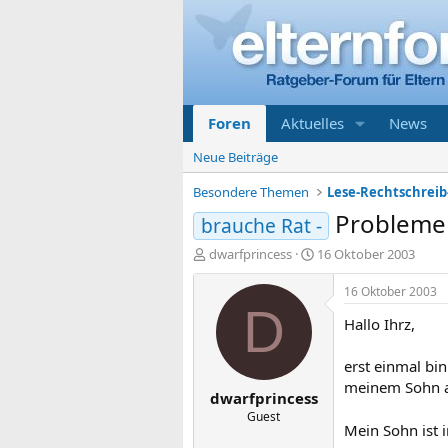
Foren
Aktuelles
News
Neue Beiträge
Besondere Themen
Probleme 
brauche Rat -
E
E
dwarfprincess
16 Oktober 2003
r
r
s
s
16 Oktober 2003
t
t
D
Hallo Ihrz,
e
e
l
l
l
l
erst einmal bin
e
t
meinem Sohn a
dwarfprincess
r
a
m
Guest
Mein Sohn ist i