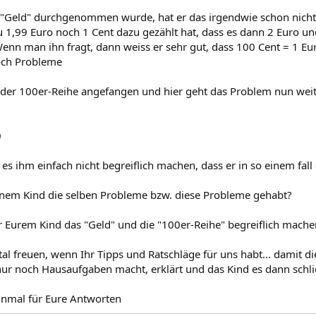
"Geld" durchgenommen wurde, hat er das irgendwie schon nicht b
zu 1,99 Euro noch 1 Cent dazu gezählt hat, dass es dann 2 Euro u
enn man ihn fragt, dann weiss er sehr gut, dass 100 Cent = 1 Eu
och Probleme
 der 100er-Reihe angefangen und hier geht das Problem nun weite
0
n es ihm einfach nicht begreiflich machen, dass er in so einem fa
inem Kind die selben Probleme bzw. diese Probleme gehabt?
r Eurem Kind das "Geld" und die "100er-Reihe" begreiflich mache
l freuen, wenn Ihr Tipps und Ratschläge für uns habt... damit di
ur noch Hausaufgaben macht, erklärt und das Kind es dann schlie
inmal für Eure Antworten