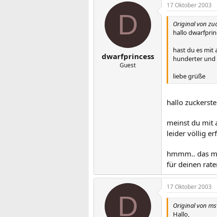
17 Oktober 2003
D
Original von zu
hallo dwarfprin
hast du es mit
dwarfprincess
hunderter und 
Guest
liebe grüße
hallo zuckerst
meinst du mit 
leider völlig e
hmmm.. das mit 
für deinen rat
17 Oktober 2003
D
Original von m
Hallo,