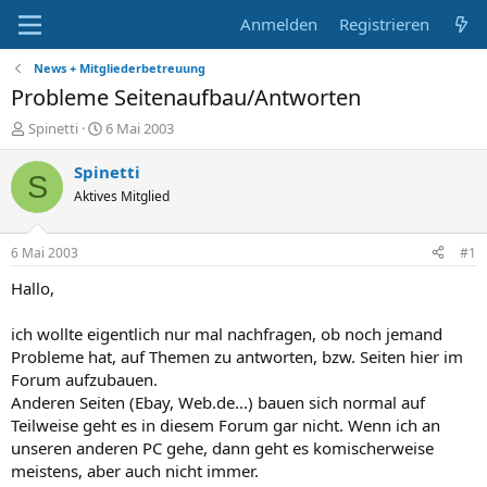
Anmelden
Registrieren
News + Mitgliederbetreuung
Probleme Seitenaufbau/Antworten
E
E
Spinetti
6 Mai 2003
r
r
s
s
Spinetti
S
t
t
Aktives Mitglied
e
e
l
l
l
l
6 Mai 2003
#1
e
t
r
a
Hallo,
m
ich wollte eigentlich nur mal nachfragen, ob noch jemand
Probleme hat, auf Themen zu antworten, bzw. Seiten hier im
Forum aufzubauen.
Anderen Seiten (Ebay, Web.de...) bauen sich normal auf
Teilweise geht es in diesem Forum gar nicht. Wenn ich an
unseren anderen PC gehe, dann geht es komischerweise
meistens, aber auch nicht immer.