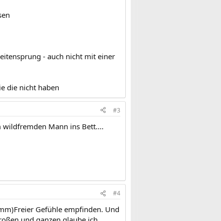
r Witwer und Singles hin!!
sen
eitensprung - auch nicht mit einer
ie die nicht haben
#3
m wildfremden Mann ins Bett....
#4
tamm)Freier Gefühle empfinden. Und
großen und ganzen glaube ich