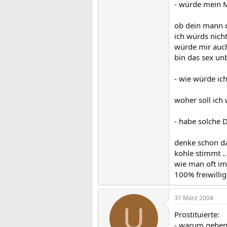
- würde mein 
ob dein mann da
ich würds nich
würde mir auch
bin das sex un
- wie würde ic
woher soll ich
- habe solche 
denke schon da
kohle stimmt ..
wie man oft im 
100% freiwillig
31 März 2004
U
Prostituierte:
- warum gehen 