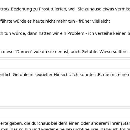
itung aufmacht gibt es ja viel solcher Damen. Da gehen sicherlich nicht nu
rotz Beziehung zu Prostituierten, weil Sie zuhause etwas vermis
ährte würde es heute nicht mehr tun - früher vielleicht
h tun würde, dann hätten wir ein Problem - ich verzeihe keinen S
n diese "Damen" wie du sie nennst, auch Gefühle. Wieso sollten s
ntlich Gefühle in sexueller Hinsicht. Ich könnte z.B. nie mit eine
tuierte geben, die durchaus bei dem einen oder anderem ihrer (S
 mal, das so hin und wieder eine Sexsüchtige Frau dabei ist. Im 