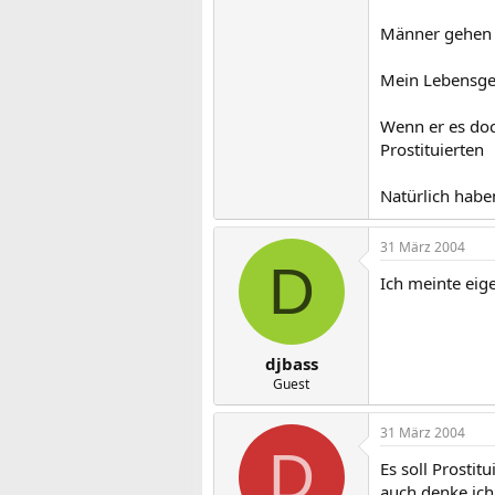
Wenn man die Ze
Männer gehen t
Mein Lebensgef
Wenn er es doc
Prostituierten
Natürlich habe
31 März 2004
D
Ich meinte eige
djbass
Guest
31 März 2004
D
Es soll Prosti
auch denke ich