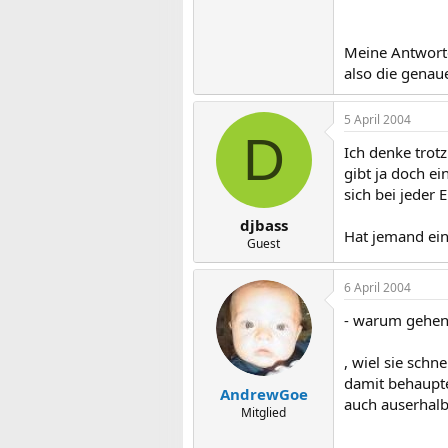
Meine Antworte
also die genau
5 April 2004
D
Ich denke trot
gibt ja doch e
sich bei jeder 
djbass
Hat jemand ein
Guest
6 April 2004
- warum gehen 
, wiel sie sch
damit behaupte
AndrewGoe
auch auserhalb
Mitglied