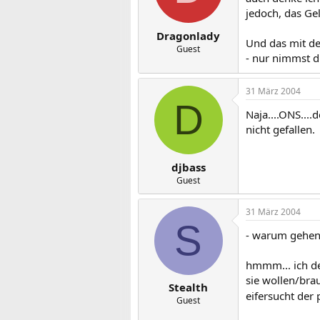
jedoch, das Gel
Dragonlady
Und das mit de
Guest
- nur nimmst d
31 März 2004
D
Naja....ONS....
nicht gefallen.
djbass
Guest
31 März 2004
S
- warum gehen 
hmmm... ich de
sie wollen/brau
Stealth
eifersucht der
Guest