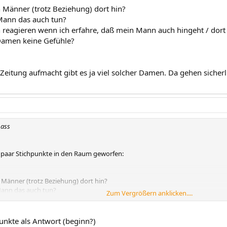
Männer (trotz Beziehung) dort hin?
Mann das auch tun?
h reagieren wenn ich erfahre, daß mein Mann auch hingeht / dort
Damen keine Gefühle?
eitung aufmacht gibt es ja viel solcher Damen. Da gehen sicherl
bass
n paar Stichpunkte in den Raum geworfen:
Männer (trotz Beziehung) dort hin?
Mann das auch tun?
Zum Vergrößern anklicken....
h reagieren wenn ich erfahre, daß mein Mann auch hingeht / dort war
Damen keine Gefühle?
punkte als Antwort (beginn?)