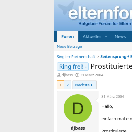
Foren
Aktuelles
News
Neue Beiträge
Single + Partnerschaft
Seitensprung + E
Prostituier
Ring frei! -
E
E
djbass
31 März 2004
r
r
1
2
Nächste
s
s
t
t
e
e
31 März 2004
l
l
D
Hallo,
l
l
e
t
r
a
einfach mal ei
m
djbass
Prostituierte: