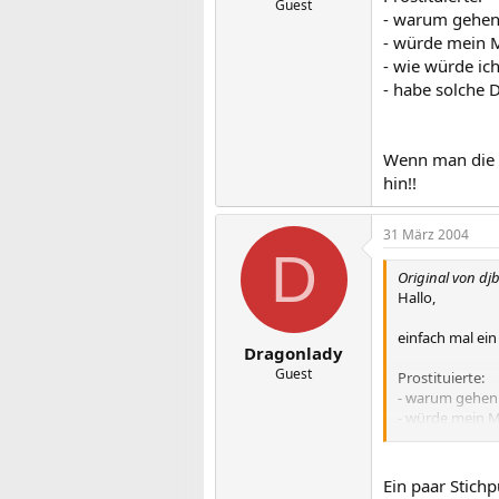
Guest
- warum gehen 
- würde mein 
- wie würde ic
- habe solche 
Wenn man die Z
hin!!
31 März 2004
D
Original von dj
Hallo,
einfach mal ei
Dragonlady
Guest
Prostituierte:
- warum gehen 
- würde mein 
- wie würde ic
- habe solche 
Ein paar Stich