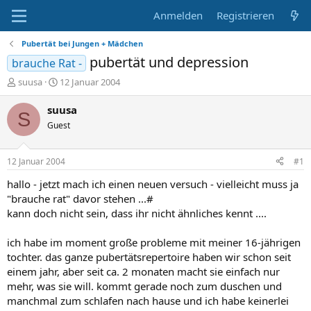
Anmelden
Registrieren
Pubertät bei Jungen + Mädchen
pubertät und depression
brauche Rat -
E
E
suusa
12 Januar 2004
r
r
s
s
suusa
S
t
t
Guest
e
e
l
l
l
l
12 Januar 2004
#1
e
t
r
a
hallo - jetzt mach ich einen neuen versuch - vielleicht muss ja
m
"brauche rat" davor stehen ...#
kann doch nicht sein, dass ihr nicht ähnliches kennt ....
ich habe im moment große probleme mit meiner 16-jährigen
tochter. das ganze pubertätsrepertoire haben wir schon seit
einem jahr, aber seit ca. 2 monaten macht sie einfach nur
mehr, was sie will. kommt gerade noch zum duschen und
manchmal zum schlafen nach hause und ich habe keinerlei