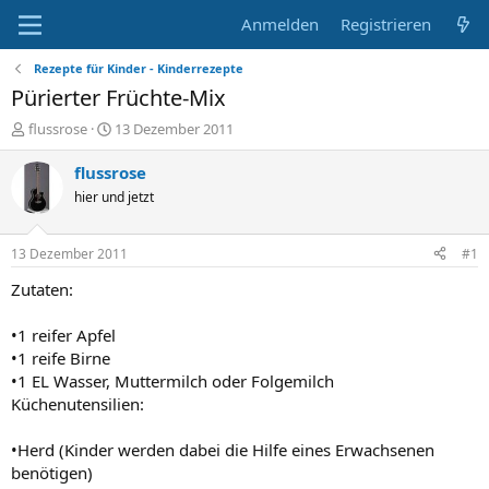
Anmelden
Registrieren
Rezepte für Kinder - Kinderrezepte
Pürierter Früchte-Mix
E
E
flussrose
13 Dezember 2011
r
r
s
s
flussrose
t
t
hier und jetzt
e
e
l
l
l
l
13 Dezember 2011
#1
e
t
r
a
Zutaten:
m
•1 reifer Apfel
•1 reife Birne
•1 EL Wasser, Muttermilch oder Folgemilch
Küchenutensilien:
•Herd (Kinder werden dabei die Hilfe eines Erwachsenen
benötigen)