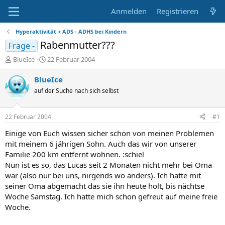
Anmelden
Registrieren
Hyperaktivität + ADS - ADHS bei Kindern
Rabenmutter???
Frage -
E
E
BlueIce
22 Februar 2004
r
r
s
s
BlueIce
t
t
auf der Suche nach sich selbst
e
e
l
l
l
l
22 Februar 2004
#1
e
t
r
a
Einige von Euch wissen sicher schon von meinen Problemen
m
mit meinem 6 jährigen Sohn. Auch das wir von unserer
Familie 200 km entfernt wohnen. :schiel
Nun ist es so, das Lucas seit 2 Monaten nicht mehr bei Oma
war (also nur bei uns, nirgends wo anders). Ich hatte mit
seiner Oma abgemacht das sie ihn heute holt, bis nächtse
Woche Samstag. Ich hatte mich schon gefreut auf meine freie
Woche.