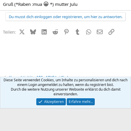
😀
Gruß (*Raben :mua
*) mutter Julu
Du musst dich einloggen oder registrieren, um hier zu antworten.
X (Twitter)
Bluesky
LinkedIn
Reddit
Pinterest
Tumblr
WhatsApp
E-Mail
Link
Teilen:
Hyperaktivität + ADS - ADHS bei Kindern
Diese Seite verwendet Cookies, um Inhalte zu personalisieren und dich nach
einem Login angemeldet zu halten, wenn du registriert bist.
Durch die weitere Nutzung unserer Webseite erklärst du dich damit
Kontakt
Nutzungsbedingungen
Datenschutz
Hilfe
R
einverstanden.
S
S
®
Community platform by XenForo
© 2010-2026 XenForo Ltd.
Akzeptieren
Erfahre mehr…