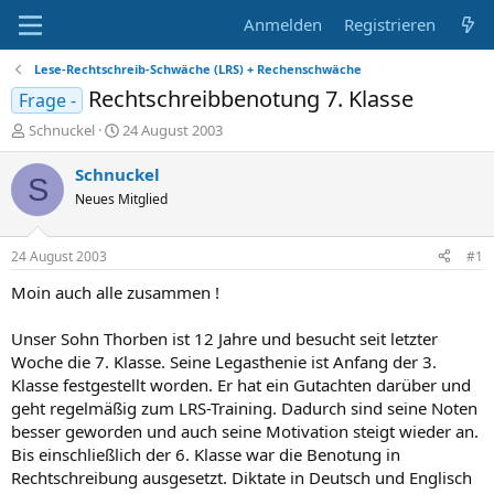
Anmelden
Registrieren
Lese-Rechtschreib-Schwäche (LRS) + Rechenschwäche
Rechtschreibbenotung 7. Klasse
Frage -
E
E
Schnuckel
24 August 2003
r
r
s
s
Schnuckel
S
t
t
Neues Mitglied
e
e
l
l
l
l
24 August 2003
#1
e
t
r
a
Moin auch alle zusammen !
m
Unser Sohn Thorben ist 12 Jahre und besucht seit letzter
Woche die 7. Klasse. Seine Legasthenie ist Anfang der 3.
Klasse festgestellt worden. Er hat ein Gutachten darüber und
geht regelmäßig zum LRS-Training. Dadurch sind seine Noten
besser geworden und auch seine Motivation steigt wieder an.
Bis einschließlich der 6. Klasse war die Benotung in
Rechtschreibung ausgesetzt. Diktate in Deutsch und Englisch