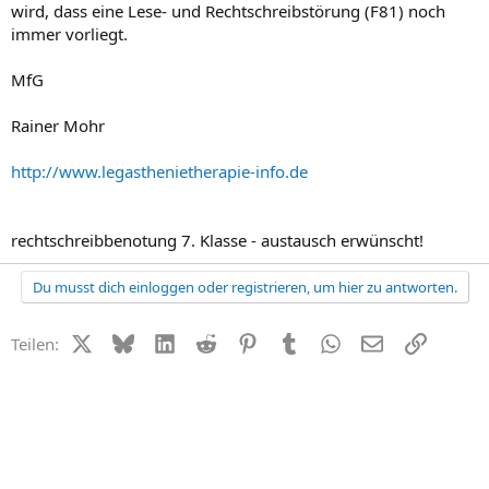
wird, dass eine Lese- und Rechtschreibstörung (F81) noch
immer vorliegt.
MfG
Rainer Mohr
http://www.legasthenietherapie-info.de
rechtschreibbenotung 7. Klasse - austausch erwünscht!
Du musst dich einloggen oder registrieren, um hier zu antworten.
X (Twitter)
Bluesky
LinkedIn
Reddit
Pinterest
Tumblr
WhatsApp
E-Mail
Link
Teilen: