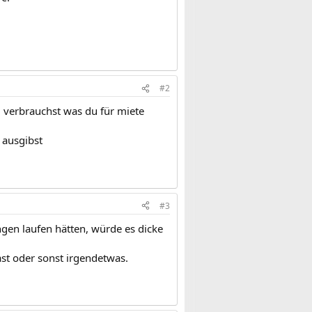
#2
u verbrauchst was du für miete
 ausgibst
#3
ngen laufen hätten, würde es dicke
ast oder sonst irgendetwas.