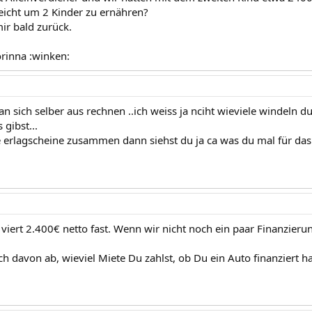
reicht um 2 Kinder zu ernähren?
mir bald zurück.
rinna :winken:
n sich selber aus rechnen ..ich weiss ja nciht wieviele windeln d
 gibst...
e erlagscheine zusammen dann siehst du ja ca was du mal für das
 viert 2.400€ netto fast. Wenn wir nicht noch ein paar Finanzieru
ch davon ab, wieviel Miete Du zahlst, ob Du ein Auto finanziert h