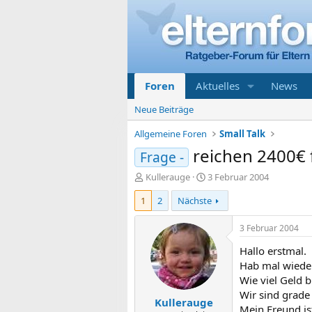
Foren
Aktuelles
News
Neue Beiträge
Allgemeine Foren
Small Talk
reichen 2400€ f
Frage -
E
E
Kullerauge
3 Februar 2004
r
r
1
2
Nächste
s
s
t
t
e
e
3 Februar 2004
l
l
Hallo erstmal.
l
l
e
t
Hab mal wieder
r
a
Wie viel Geld 
m
Wir sind grade
Kullerauge
Mein Freund is