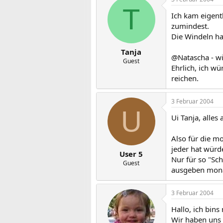
T
Ich kam eigent
zumindest.
Die Windeln ha
Tanja
@Natascha - w
Guest
Ehrlich, ich w
reichen.
3 Februar 2004
U
Ui Tanja, alles
Also für die m
jeder hat wür
User 5
Nur für so "Sc
Guest
ausgeben mona
3 Februar 2004
Hallo, ich bins
Wir haben uns 