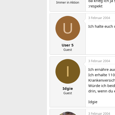
da krieg ich ja
Immer in Aktion
:respekt
3 Februar 2004
U
Ich halte euch
User 5
Guest
3 Februar 2004
I
Ich ernähre au
Ich erhalte 11
Krankenversich
Würde ich beid
Idgie
drin, wenn du 
Guest
Idgie
3 Februar 2004