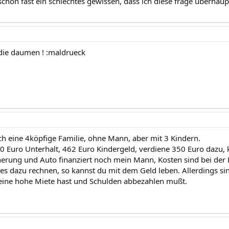
 schon fast ein schlechtes gewissen, dass ich diese frage überhaupt
 die daumen ! :maldrueck
ch eine 4köpfige Familie, ohne Mann, aber mit 3 Kindern.
00 Euro Unterhalt, 462 Euro Kindergeld, verdiene 350 Euro dazu
erung und Auto finanziert noch mein Mann, Kosten sind bei de
es dazu rechnen, so kannst du mit dem Geld leben. Allerdings s
eine hohe Miete hast und Schulden abbezahlen mußt.