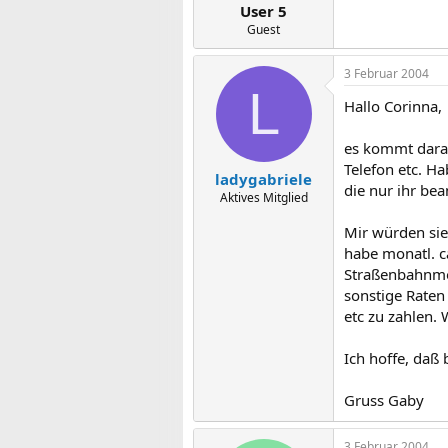
User 5
Guest
3 Februar 2004
L
Hallo Corinna,
es kommt darau
Telefon etc. Ha
ladygabriele
die nur ihr be
Aktives Mitglied
Mir würden sie 
habe monatl. c
Straßenbahnmon
sonstige Raten
etc zu zahlen. 
Ich hoffe, daß 
Gruss Gaby
3 Februar 2004