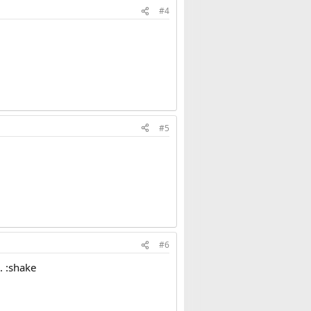
#4
#5
#6
. :shake