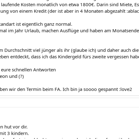
 laufende Kosten monatlich von etwa 1800€. Darin sind Miete, Es
lung von einem Kredit (der ist aber in 4 Monaten abgezahlt :abla
andart ist eigentlich ganz normal.
mal im Jahr Urlaub, machen Ausflüge und haben am Monatsende
m Durchschnitt viel jünger als ihr (glaube ich) und daher auch die
eben entdeckt, dass ich das Kindergeld fürs zweite vergessen ha
r eure schnellen Antworten
eon und (?)
n wir den Termin beim FA. Ich bin ja soooo gespannt :love2
 hut vor dir.
mit 3 kindern.