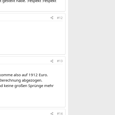
 gestellt habe. :respekt :respekt
#12
#13
, komme also auf 1912 Euro.
r Berechnung abgezogen.
ind keine großen Sprünge mehr
#14