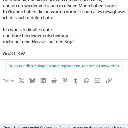
und ob du wieder vertrauen in deinen Mann haben kannst
In Grunde haben die antworten vorher schon alles gesagt was
ich dir auch geraten hätte.
Ich wünsch dir alles gute
und höre bei deiner entscheitung
mehr auf dein Herz als auf den Kopf
Gruß L.K.W
Du musst dich einloggen oder registrieren, um hier zu antworten.
X (Twitter)
Bluesky
LinkedIn
Reddit
Pinterest
Tumblr
WhatsApp
E-Mail
Link
Teilen:
Seitensprung + Eifersucht - Hilfe + Therapie
Diese Seite verwendet Cookies, um Inhalte zu personalisieren und dich nach