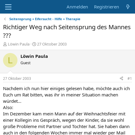
Anmelden
Registrieren
Seitensprung + Eifersucht - Hilfe + Therapie
Richtiger Weg nach Seitensprung des Mannes
???
E
E
Löwin Paula
27 Oktober 2003
r
r
s
s
Löwin Paula
L
t
t
Guest
e
e
l
l
l
l
27 Oktober 2003
#1
e
t
r
a
Nachdem ich nun hier einiges gelesen habe, möchte auch ich
m
Euch um Rat bitten, was ihr in meiner Situation machen
würdet...
Also:
Im Dezember kam mein Mann auf der Weihnachtsfeier mit
einer Kollegin ins Gespräch, wegen der Kinder, da sie wohl
große Probleme mit Partner und Tochter hat. Sie haben dann
auch in den folgenden Wochen immer mal wieder per Mail