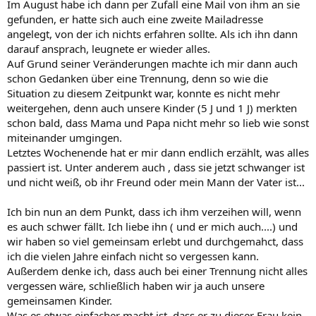
Im August habe ich dann per Zufall eine Mail von ihm an sie
gefunden, er hatte sich auch eine zweite Mailadresse
angelegt, von der ich nichts erfahren sollte. Als ich ihn dann
darauf ansprach, leugnete er wieder alles.
Auf Grund seiner Veränderungen machte ich mir dann auch
schon Gedanken über eine Trennung, denn so wie die
Situation zu diesem Zeitpunkt war, konnte es nicht mehr
weitergehen, denn auch unsere Kinder (5 J und 1 J) merkten
schon bald, dass Mama und Papa nicht mehr so lieb wie sonst
miteinander umgingen.
Letztes Wochenende hat er mir dann endlich erzählt, was alles
passiert ist. Unter anderem auch , dass sie jetzt schwanger ist
und nicht weiß, ob ihr Freund oder mein Mann der Vater ist...
Ich bin nun an dem Punkt, dass ich ihm verzeihen will, wenn
es auch schwer fällt. Ich liebe ihn ( und er mich auch....) und
wir haben so viel gemeinsam erlebt und durchgemahct, dass
ich die vielen Jahre einfach nicht so vergessen kann.
Außerdem denke ich, dass auch bei einer Trennung nicht alles
vergessen wäre, schließlich haben wir ja auch unsere
gemeinsamen Kinder.
Was es etwas einfacher macht ist, dass er zu dieser Frau kein