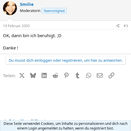
Smilie
Moderatorin
Teammitglied
19 Februar 2005
#3
OK, dann bin ich beruhigt. ;D
Danke !
Du musst dich einloggen oder registrieren, um hier zu antworten.
X (Twitter)
Bluesky
LinkedIn
Reddit
Pinterest
Tumblr
WhatsApp
E-Mail
Link
Teilen:
Baby stillen + Stillberatung
Diese Seite verwendet Cookies, um Inhalte zu personalisieren und dich nach
einem Login angemeldet zu halten, wenn du registriert bist.