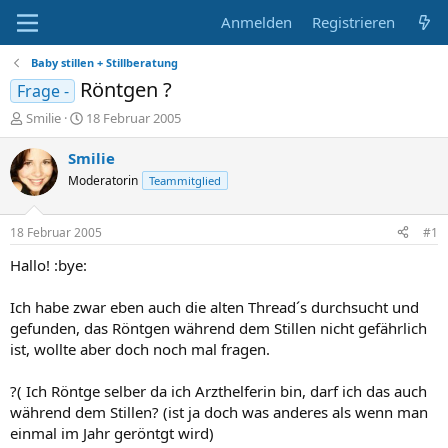
Anmelden
Registrieren
Baby stillen + Stillberatung
Röntgen ?
Frage -
E
E
Smilie
18 Februar 2005
r
r
s
s
Smilie
t
t
Moderatorin
Teammitglied
e
e
l
l
l
l
18 Februar 2005
#1
e
t
r
a
Hallo! :bye:
m
Ich habe zwar eben auch die alten Thread´s durchsucht und
gefunden, das Röntgen während dem Stillen nicht gefährlich
ist, wollte aber doch noch mal fragen.
?( Ich Röntge selber da ich Arzthelferin bin, darf ich das auch
während dem Stillen? (ist ja doch was anderes als wenn man
einmal im Jahr geröntgt wird)