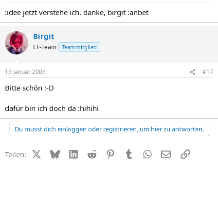
:idee jetzt verstehe ich. danke, birgit :anbet
Birgit
EF-Team
Teammitglied
15 Januar 2005
#17
Bitte schön :-D
dafür bin ich doch da :hihihi
Du musst dich einloggen oder registrieren, um hier zu antworten.
X (Twitter)
Bluesky
LinkedIn
Reddit
Pinterest
Tumblr
WhatsApp
E-Mail
Link
Teilen: