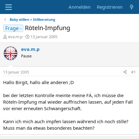
Anmelden
Registrieren
Baby stillen + Stillberatung
Röteln-Impfung
Frage -
E
E
eva.m.p
13 Januar 2005
r
r
s
s
eva.m.p
t
t
Pause
e
e
l
l
l
l
13 Januar 2005
#1
e
t
r
a
Hallo Birgit, hallo alle anderen ;D
m
bei der letzten Kontrolle meinte meine FÄ, ich müsse die
Röteln-Impfung mal wieder auffrischen lassen, auf jeden Fall
vor einer erneuten Schwangerschaft.
Kann ich mich auch impfen lassen während ich noch stille?
Muss man da etwas besonderes beachten?