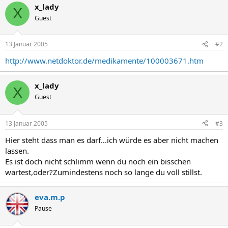
x_lady
X
Guest
13 Januar 2005
#2
http://www.netdoktor.de/medikamente/100003671.htm
x_lady
X
Guest
13 Januar 2005
#3
Hier steht dass man es darf...ich würde es aber nicht machen
lassen.
Es ist doch nicht schlimm wenn du noch ein bisschen
wartest,oder?Zumindestens noch so lange du voll stillst.
eva.m.p
Pause