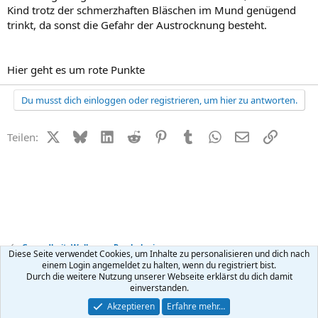
Kind trotz der schmerzhaften Bläschen im Mund genügend
trinkt, da sonst die Gefahr der Austrocknung besteht.
Hier geht es um rote Punkte
Du musst dich einloggen oder registrieren, um hier zu antworten.
X (Twitter)
Bluesky
LinkedIn
Reddit
Pinterest
Tumblr
WhatsApp
E-Mail
Link
Teilen:
Gesundheit, Wellness + Psychologie
Diese Seite verwendet Cookies, um Inhalte zu personalisieren und dich nach
einem Login angemeldet zu halten, wenn du registriert bist.
Durch die weitere Nutzung unserer Webseite erklärst du dich damit
Kontakt
Nutzungsbedingungen
Datenschutz
Hilfe
R
einverstanden.
S
S
®
Community platform by XenForo
© 2010-2026 XenForo Ltd.
Akzeptieren
Erfahre mehr…