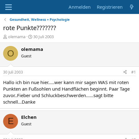
Anmelden
Registrieren
Gesundheit, Wellness + Psychologie
rote Punkte???????
E
E
olemama
30 Juli 2003
r
r
s
s
olemama
O
t
t
Guest
e
e
l
l
l
l
30 Juli 2003
#1
e
t
r
a
Hallo ich bin nue hier.....wer kann mir sagen WAS mit roten
m
Punkten an Fußsohlen und Handflächen beginnt. Paar Tage
zuvor..Fieber und Schluckbeschwerden......sagt bitte
schnell...Danke
Elchen
E
Guest