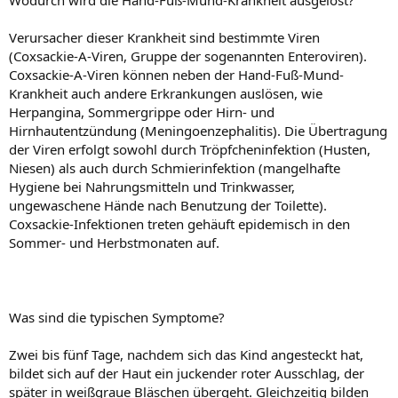
Wodurch wird die Hand-Fuß-Mund-Krankheit ausgelöst?
Verursacher dieser Krankheit sind bestimmte Viren
(Coxsackie-A-Viren, Gruppe der sogenannten Enteroviren).
Coxsackie-A-Viren können neben der Hand-Fuß-Mund-
Krankheit auch andere Erkrankungen auslösen, wie
Herpangina, Sommergrippe oder Hirn- und
Hirnhautentzündung (Meningoenzephalitis). Die Übertragung
der Viren erfolgt sowohl durch Tröpfcheninfektion (Husten,
Niesen) als auch durch Schmierinfektion (mangelhafte
Hygiene bei Nahrungsmitteln und Trinkwasser,
ungewaschene Hände nach Benutzung der Toilette).
Coxsackie-Infektionen treten gehäuft epidemisch in den
Sommer- und Herbstmonaten auf.
Was sind die typischen Symptome?
Zwei bis fünf Tage, nachdem sich das Kind angesteckt hat,
bildet sich auf der Haut ein juckender roter Ausschlag, der
später in weißgraue Bläschen übergeht. Gleichzeitig bilden