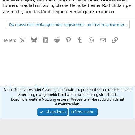
führen. Fraglich ist auch, ob die Helligkeit einer Rotlichtlampe
ausreicht, um das Kind bequem versorgen zu können.
Du musst dich einloggen oder registrieren, um hier zu antworten.
X (Twitter)
Bluesky
LinkedIn
Reddit
Pinterest
Tumblr
WhatsApp
E-Mail
Link
Teilen:
Babynahrung + Babypflege
Diese Seite verwendet Cookies, um Inhalte zu personalisieren und dich nach
einem Login angemeldet zu halten, wenn du registriert bist.
Durch die weitere Nutzung unserer Webseite erklärst du dich damit
Kontakt
Nutzungsbedingungen
Datenschutz
Hilfe
R
einverstanden.
S
S
®
Community platform by XenForo
© 2010-2026 XenForo Ltd.
Akzeptieren
Erfahre mehr…