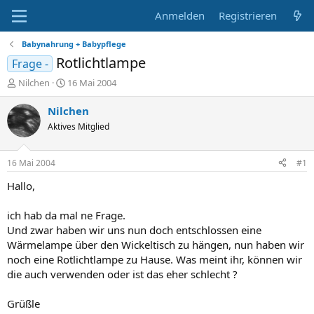
Anmelden
Registrieren
Babynahrung + Babypflege
Rotlichtlampe
Frage -
E
E
Nilchen
16 Mai 2004
r
r
s
s
Nilchen
t
t
Aktives Mitglied
e
e
l
l
l
l
16 Mai 2004
#1
e
t
r
a
Hallo,
m
ich hab da mal ne Frage.
Und zwar haben wir uns nun doch entschlossen eine
Wärmelampe über den Wickeltisch zu hängen, nun haben wir
noch eine Rotlichtlampe zu Hause. Was meint ihr, können wir
die auch verwenden oder ist das eher schlecht ?
Grüßle