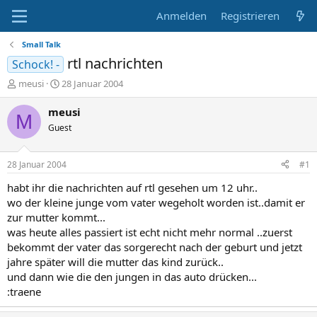
Anmelden
Registrieren
Small Talk
rtl nachrichten
Schock! -
E
E
meusi
28 Januar 2004
r
r
s
s
meusi
M
t
t
Guest
e
e
l
l
l
l
28 Januar 2004
#1
e
t
r
a
habt ihr die nachrichten auf rtl gesehen um 12 uhr..
m
wo der kleine junge vom vater wegeholt worden ist..damit er
zur mutter kommt...
was heute alles passiert ist echt nicht mehr normal ..zuerst
bekommt der vater das sorgerecht nach der geburt und jetzt
jahre später will die mutter das kind zurück..
und dann wie die den jungen in das auto drücken...
:traene