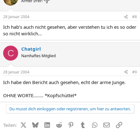
Armer Irrer! *g*
28 Januar 2004
#8
Ich hab’s auch nicht gesehen, aber verstehen tu ich es so oder
so nicht wirklich...
Chatgirl
C
Namhaftes Mitglied
28 Januar 2004
#9
Ich habe den Bericht auch gesehen, echt der arme Junge.
OHNE WORTE........ *Kopfschüttel*
Du musst dich einloggen oder registrieren, um hier zu antworten.
X (Twitter)
Bluesky
LinkedIn
Reddit
Pinterest
Tumblr
WhatsApp
E-Mail
Link
Teilen: