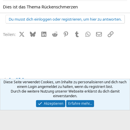
Dies ist das Thema Rückenschmerzen
Du musst dich einloggen oder registrieren, um hier zu antworten.
X (Twitter)
Bluesky
LinkedIn
Reddit
Pinterest
Tumblr
WhatsApp
E-Mail
Link
Teilen:
Small Talk
Diese Seite verwendet Cookies, um Inhalte zu personalisieren und dich nach
einem Login angemeldet zu halten, wenn du registriert bist.
Durch die weitere Nutzung unserer Webseite erklärst du dich damit
Kontakt
Nutzungsbedingungen
Datenschutz
Hilfe
R
einverstanden.
S
S
®
Community platform by XenForo
© 2010-2026 XenForo Ltd.
Akzeptieren
Erfahre mehr…