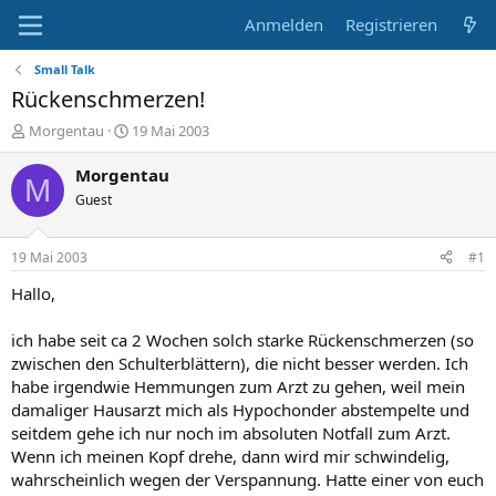
Anmelden
Registrieren
Small Talk
Rückenschmerzen!
E
E
Morgentau
19 Mai 2003
r
r
s
s
Morgentau
M
t
t
Guest
e
e
l
l
l
l
19 Mai 2003
#1
e
t
r
a
Hallo,
m
ich habe seit ca 2 Wochen solch starke Rückenschmerzen (so
zwischen den Schulterblättern), die nicht besser werden. Ich
habe irgendwie Hemmungen zum Arzt zu gehen, weil mein
damaliger Hausarzt mich als Hypochonder abstempelte und
seitdem gehe ich nur noch im absoluten Notfall zum Arzt.
Wenn ich meinen Kopf drehe, dann wird mir schwindelig,
wahrscheinlich wegen der Verspannung. Hatte einer von euch