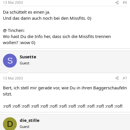
13 Mai 2003
#6
Da schüttelt es einen ja.
Und das dann auch noch bei den Missfits. 0)
@ Tinchen:
Wo hast Du die Info her, dass sich die Missfits trennen
wollen? :wow 0)
Susette
S
Guest
13 Mai 2003
#7
Bert, ich stell mir gerade vor, wie Du in ihren Baggerschaufeln
sitzt.
:rofl :rofl :rofl :rofl :rofl :rofl :rofl :rofl :rofl :rofl :rofl :rofl :rofl
die_stille
D
Guest