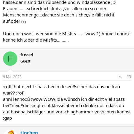
hasse,dann sind das rülpsende und windablassende ;D
Frauen........schrecklich :kotz: ,vor allem in so einer
Menschenmenge...dachte sie doch sicher,sie fällt nicht
auf,oder???
Und noch was...wer sind die Misfits...... :wow ?( Annie Lennox
kenne ich ,aber die Misfits..........
fussel
F
Guest
9 Mai 2003
#3
:rofl ´hatte echt spass beeim lesen!!sicher das das ne frau
war?? :rofl
anni lennoxß :wow WOW!!da wünsch ich dir echt viel spass
bei*neid*die singt echt klasse.aber ich denke doch dass du
auf baseballschläger und vorschlaghammer verzichten kannst
:gap
tinchen