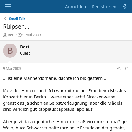
Anmelden
Registrieren
Small Talk
Rülpsen...
E
E
Bert
9 Mai 2003
r
r
s
s
Bert
B
t
t
Guest
e
e
l
l
l
l
9 Mai 2003
#1
e
t
r
a
... ist eine Männerdomäne, dachte ich bis gestern...
m
Kurz der Hintergrund: Ich war mit meiner Frau beim Missfits-
Konzert hier in Berlin... wehe einer lacht! Streckenweise
grenzt das ja schon an Selbstverleugnung, aber die Mädels
sind wirklich gut! :applaus :applaus :applaus
Aber jetzt das eigentliche: Hinter mir saß ein monstermäßiges
Weib, Alice Schwarzer hätte ihre helle Freude an der gehabt,