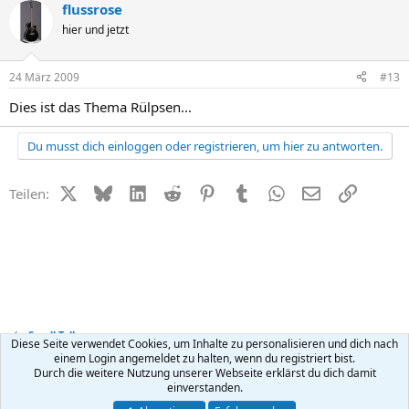
flussrose
hier und jetzt
24 März 2009
#13
Dies ist das Thema Rülpsen...
Du musst dich einloggen oder registrieren, um hier zu antworten.
X (Twitter)
Bluesky
LinkedIn
Reddit
Pinterest
Tumblr
WhatsApp
E-Mail
Link
Teilen:
Small Talk
Diese Seite verwendet Cookies, um Inhalte zu personalisieren und dich nach
einem Login angemeldet zu halten, wenn du registriert bist.
Durch die weitere Nutzung unserer Webseite erklärst du dich damit
Kontakt
Nutzungsbedingungen
Datenschutz
Hilfe
R
einverstanden.
S
S
®
Community platform by XenForo
© 2010-2026 XenForo Ltd.