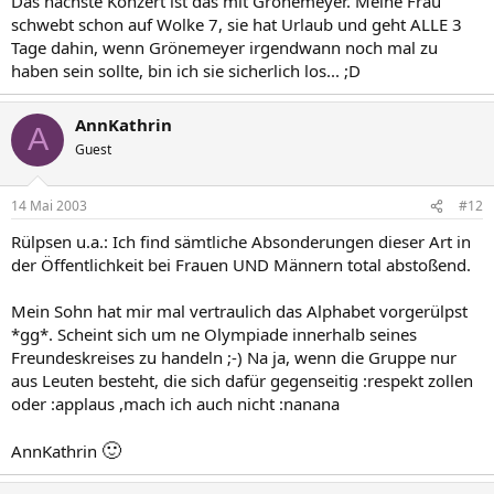
Das nächste Konzert ist das mit Grönemeyer. Meine Frau
schwebt schon auf Wolke 7, sie hat Urlaub und geht ALLE 3
Tage dahin, wenn Grönemeyer irgendwann noch mal zu
haben sein sollte, bin ich sie sicherlich los... ;D
AnnKathrin
A
Guest
14 Mai 2003
#12
Rülpsen u.a.: Ich find sämtliche Absonderungen dieser Art in
der Öffentlichkeit bei Frauen UND Männern total abstoßend.
Mein Sohn hat mir mal vertraulich das Alphabet vorgerülpst
*gg*. Scheint sich um ne Olympiade innerhalb seines
Freundeskreises zu handeln ;-) Na ja, wenn die Gruppe nur
aus Leuten besteht, die sich dafür gegenseitig :respekt zollen
oder :applaus ,mach ich auch nicht :nanana
🙂
AnnKathrin