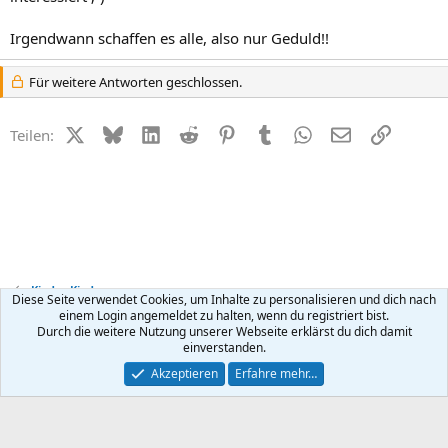
Irgendwann schaffen es alle, also nur Geduld!!
Für weitere Antworten geschlossen.
X (Twitter)
Bluesky
LinkedIn
Reddit
Pinterest
Tumblr
WhatsApp
E-Mail
Link
Teilen:
Kinder Kinder
Diese Seite verwendet Cookies, um Inhalte zu personalisieren und dich nach
einem Login angemeldet zu halten, wenn du registriert bist.
Durch die weitere Nutzung unserer Webseite erklärst du dich damit
Kontakt
Nutzungsbedingungen
Datenschutz
Hilfe
R
einverstanden.
S
S
®
Community platform by XenForo
© 2010-2026 XenForo Ltd.
Akzeptieren
Erfahre mehr…