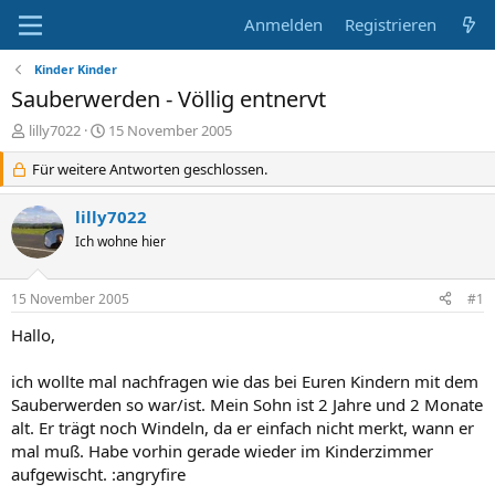
Anmelden
Registrieren
Kinder Kinder
Sauberwerden - Völlig entnervt
E
E
lilly7022
15 November 2005
r
r
s
Für weitere Antworten geschlossen.
s
t
t
e
e
lilly7022
l
l
Ich wohne hier
l
l
e
t
r
a
15 November 2005
#1
m
Hallo,
ich wollte mal nachfragen wie das bei Euren Kindern mit dem
Sauberwerden so war/ist. Mein Sohn ist 2 Jahre und 2 Monate
alt. Er trägt noch Windeln, da er einfach nicht merkt, wann er
mal muß. Habe vorhin gerade wieder im Kinderzimmer
aufgewischt. :angryfire