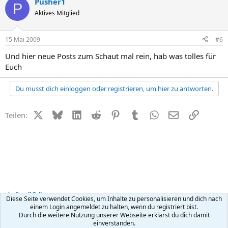
Pusher1
P
Aktives Mitglied
15 Mai 2009
#6
Und hier neue Posts zum Schaut mal rein, hab was tolles für
Euch
Du musst dich einloggen oder registrieren, um hier zu antworten.
X (Twitter)
Bluesky
LinkedIn
Reddit
Pinterest
Tumblr
WhatsApp
E-Mail
Link
Teilen:
Small Talk
Diese Seite verwendet Cookies, um Inhalte zu personalisieren und dich nach
einem Login angemeldet zu halten, wenn du registriert bist.
Durch die weitere Nutzung unserer Webseite erklärst du dich damit
Kontakt
Nutzungsbedingungen
Datenschutz
Hilfe
R
einverstanden.
S