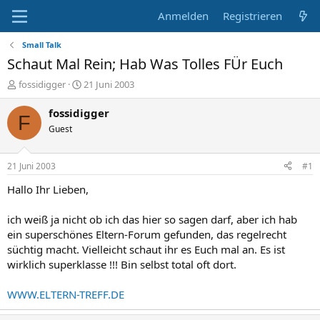
Anmelden
Registrieren
Small Talk
Schaut Mal Rein; Hab Was Tolles FÜr Euch
E
E
fossidigger
21 Juni 2003
r
r
s
s
fossidigger
F
t
t
Guest
e
e
l
l
l
l
21 Juni 2003
#1
e
t
r
a
Hallo Ihr Lieben,
m
ich weiß ja nicht ob ich das hier so sagen darf, aber ich hab
ein superschönes Eltern-Forum gefunden, das regelrecht
süchtig macht. Vielleicht schaut ihr es Euch mal an. Es ist
wirklich superklasse !!! Bin selbst total oft dort.
WWW.ELTERN-TREFF.DE