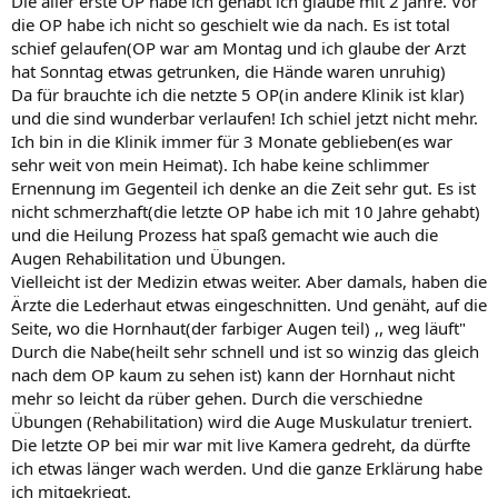
Die aller erste OP habe ich gehabt ich glaube mit 2 Jahre. Vor
die OP habe ich nicht so geschielt wie da nach. Es ist total
schief gelaufen(OP war am Montag und ich glaube der Arzt
hat Sonntag etwas getrunken, die Hände waren unruhig)
Da für brauchte ich die netzte 5 OP(in andere Klinik ist klar)
und die sind wunderbar verlaufen! Ich schiel jetzt nicht mehr.
Ich bin in die Klinik immer für 3 Monate geblieben(es war
sehr weit von mein Heimat). Ich habe keine schlimmer
Ernennung im Gegenteil ich denke an die Zeit sehr gut. Es ist
nicht schmerzhaft(die letzte OP habe ich mit 10 Jahre gehabt)
und die Heilung Prozess hat spaß gemacht wie auch die
Augen Rehabilitation und Übungen.
Vielleicht ist der Medizin etwas weiter. Aber damals, haben die
Ärzte die Lederhaut etwas eingeschnitten. Und genäht, auf die
Seite, wo die Hornhaut(der farbiger Augen teil) ,, weg läuft"
Durch die Nabe(heilt sehr schnell und ist so winzig das gleich
nach dem OP kaum zu sehen ist) kann der Hornhaut nicht
mehr so leicht da rüber gehen. Durch die verschiedne
Übungen (Rehabilitation) wird die Auge Muskulatur treniert.
Die letzte OP bei mir war mit live Kamera gedreht, da dürfte
ich etwas länger wach werden. Und die ganze Erklärung habe
ich mitgekriegt.