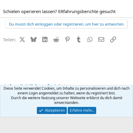
Schielen operieren lassen? ERfahrungsberichte gesucht
Du musst dich einloggen oder registrieren, um hier zu antworten.
X (Twitter)
Bluesky
LinkedIn
Reddit
Pinterest
Tumblr
WhatsApp
E-Mail
Link
Teilen:
Gesundheit, Wellness + Psychologie
Diese Seite verwendet Cookies, um Inhalte zu personalisieren und dich nach
einem Login angemeldet zu halten, wenn du registriert bist.
Durch die weitere Nutzung unserer Webseite erklärst du dich damit
Kontakt
Nutzungsbedingungen
Datenschutz
Hilfe
R
einverstanden.
S
S
®
Community platform by XenForo
© 2010-2026 XenForo Ltd.
Akzeptieren
Erfahre mehr…