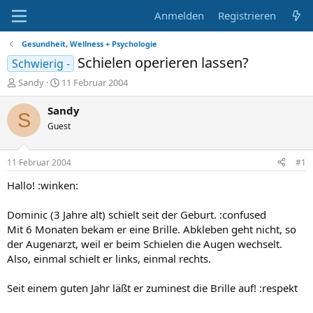
Anmelden
Registrieren
Gesundheit, Wellness + Psychologie
Schielen operieren lassen?
Schwierig -
E
E
Sandy
11 Februar 2004
r
r
s
s
Sandy
S
t
t
Guest
e
e
l
l
l
l
11 Februar 2004
#1
e
t
r
a
Hallo! :winken:
m
Dominic (3 Jahre alt) schielt seit der Geburt. :confused
Mit 6 Monaten bekam er eine Brille. Abkleben geht nicht, so
der Augenarzt, weil er beim Schielen die Augen wechselt.
Also, einmal schielt er links, einmal rechts.
Seit einem guten Jahr läßt er zuminest die Brille auf! :respekt